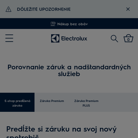
DÔLEŽITÉ UPOZORNENIE
Doručenie zadarmo od 60 €
Vyhľadať
0
Menu
Porovnanie záruk a nadštandardných
služieb
E-shop predĺžená
Záruka Premium
Záruka Premium
záruka
PLUS
Predĺžte si záruku na svoj nový
spotrebič