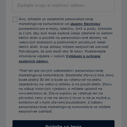
Zadajte
svoju
e-
Áno, súhlasím so zasielaním personalizovanej
mailovú
marketingovej komunikácie od
skupiny Electrolux
adresu
prostredníctvom e-mailu, telefónu, SMS a pošty. Súhlasím
aj s tým, aby boli moje osobné údaje zdieľané so sieťami
tretích strán a použité na personalizované reklamy na
webových stránkach a platformách sociálnych médií
tretích strán. Svoje súhlasy môžem kedykoľvek odvolať.
Potvrdzujem, že som starší ako 18 rokov. Podrobnejšie
informácie nájdete v našom
Vyhlásení o ochrane
osobných údajov.
*Platí len pre nových odberateľov personalizovanej
marketingovej komunikácie. Dostanete zľavový kód, ktorý
bude platný 30 dní a bude sa vzťahovať na jednu
objednávku na webovú stránku a na používateľa. Zľavu
na nákup hotových výrobkov si môžete uplatniť na
www.electrolux.sk. Zľava kupónu sa vzťahuje len na
pôvodnú cenu a nie na akciový tovar a nie je možné ju
kombinovať s inými zľavami/poukážkami. Z odberu
personalizovanej marketingovej komunikácie sa môžete
kedykoľvek odhlásiť.
Pridajte sa teraz