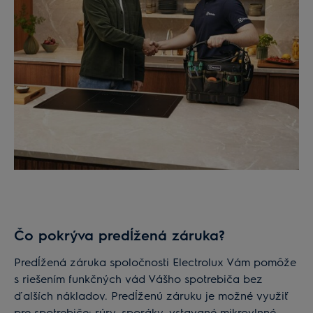
Čo pokrýva predĺžená záruka?
Predĺžená záruka spoločnosti Electrolux Vám pomôže
s riešením funkčných vád Vášho spotrebiča bez
ďalších nákladov. Predĺženú záruku je možné využiť
pre spotrebiče: rúry, sporáky, vstavané mikrovlnné