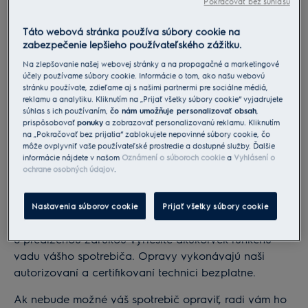
Pokračovať bez súhlasu
Táto webová stránka používa súbory cookie na
Záruku je možné zakúpiť iba spolu so spotrebičom
zabezpečenie lepšieho používateľského zážitku.
na našom e-shope.
Na zlepšovanie našej webovej stránky a na propagačné a marketingové
Každý náš spotrebič je vyrobený podľa najvyšších
účely používame súbory cookie. Informácie o tom, ako našu webovú
stránku používate, zdieľame aj s našimi partnermi pre sociálne médiá,
štandardov kvality. Doprajte svojmu spotrebiču
reklamu a analytiku. Kliknutím na „Prijať všetky súbory cookie“ vyjadrujete
ochranu, akú si zaslúži.
súhlas s ich používaním,
čo nám umožňuje personalizovať obsah
,
prispôsobovať
ponuky
a zobrazovať personalizovanú reklamu. Kliknutím
na „Pokračovať bez prijatia“ zablokujete nepovinné súbory cookie, čo
Záruka platí iba pre nákupy realizované
môže ovplyvniť vaše používateľské prostredie a dostupné služby. Ďalšie
prostredníctvom webovej stránky
www.electrolux.sk
.
informácie nájdete v našom
Oznámení o súboroch cookie
a
Vyhlásení o
Predĺženú záruku nie je možné uplatniť na firemné
ochrane osobných údajov
.
nákupy.
Nastavenia súborov cookie
Prijať všetky súbory cookie
✔ Oprava alebo výmena
S predĺženou zárukou vyriešite akúkoľvek funkčnú
vadu vášho spotrebiča. Opravy vykonávajú naši
autorizovaní a certifikovaní technici bezplatne.
Ak nebude možné váš spotrebič opraviť, radi vám ho