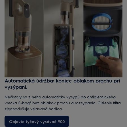
Automatická údržba: koniec oblakom prachu pri
vysýpaní.
Nečistoty sa z neho automaticky vysypú do antialergického
vrecka S-bag® bez oblakov prachu a rozsypania. Čistenie filtra
zjednodušuje vstavaná hadica.
Objavte tyčový vysávač 900