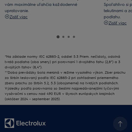
vám maximálne uľahčia každodenné
Spoľahlivo si p
upratovanie.
tekutinami a z
Zistiť viac
podlahu.
Zistiť viac
*Na základe normy IEC 62885-2, oddiel 5.3 Priem. nečistoty, odolná
tvrdá podlaha (oba smery) pri porovnaní 1 dvojitého ťahu (2,8”) a 3
dvojitých ťahov (8,4”).
**Doba prevádzky bola meraná v režime vysokého výkon. Zber prachu
zo štrbín testovaný podľa IEC 62885-2 pri zohľadnení priemerného
zberu prachu zo štrbín 5.2, 5.3 (obojsmerne) na tvrdých podlahách.
Výsledky podľa porovnania so šiestimi najpredávanejšími tyčovými
vysávačmi s cenou nad 490 EUR v štyroch európskych krajinách
(október 2024 – september 2025).