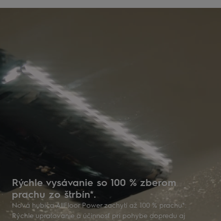
Rýchle vysávanie so 100 % zberom
prachu zo štrbín*.
Nová hubica AllFloor Power zachytí až 100 % prachu*.
Rýchle upratovanie a účinnosť pri pohybe dopredu aj