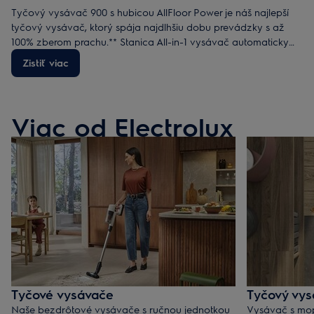
Tyčový vysávač 900 s hubicou AllFloor Power je náš najlepší
tyčový vysávač, ktorý spája najdlhšiu dobu prevádzky s až
100% zberom prachu.** Stanica All-in-1 vysávač automaticky
nabíja a vyprázdňuje prach.
Zistiť viac
Viac od Electrolux
Tyčové vysávače
Tyčový vys
Naše bezdrôtové vysávače s ručnou jednotkou
Vysávač s mop