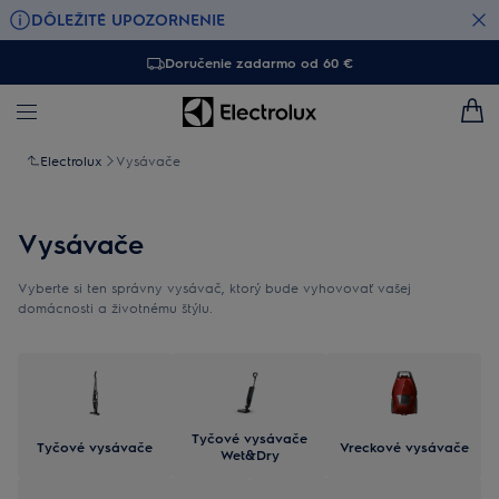
DÔLEŽITÉ UPOZORNENIE
Doručenie zadarmo od 60 €
Electrolux
Vysávače
Vysávače
Vyberte si ten správny vysávač, ktorý bude vyhovovať vašej
domácnosti a životnému štýlu.
Tyčové vysávače
Tyčové vysávače
Vreckové vysávače
Wet&Dry