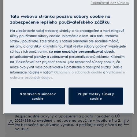
Pokračovať bez súhlasu
Táto webová stránka používa súbory cookie na
EIS62453
zabezpečenie lepšieho používateľského zážitku.
Indukčná varná doska série 700
Na zlepšovanie našej webovej stránky a na propagačné a marketingové
SenseBoil
účely používame súbory cookie. Informácie o tom, ako našu webovú
0 (0)
stránku používate, zdieľame aj s našimi partnermi pre sociálne médiá,
reklamu a analytiku. Kliknutím na „Prijať všetky súbory cookie“ vyjadrujete
súhlas s ich používaním,
čo nám umožňuje personalizovať obsah
,
Informačný list výrobku
prispôsobovať
ponuky
a zobrazovať personalizovanú reklamu. Kliknutím
Benefity
na „Pokračovať bez prijatia“ zablokujete nepovinné súbory cookie, čo
Indukčná varná doska SenseBoil® 700 zmierni var a vriaca voda sa
môže ovplyvniť vaše používateľské prostredie a dostupné služby. Ďalšie
pomaly varí.
informácie nájdete v našom
Oznámení o súboroch cookie
a
Vyhlásení o
So snímačom vrenia vriaca voda automaticky prejde do mierneho
ochrane osobných údajov
.
varu.
Funkcia Hob2Hood® prepája varnú dosku s odsávačom pár pre
automatické odsávanie.
Nastavenia súborov
Prijať všetky súbory
cookie
cookie
Bezpečnostné pokyny a upozornenia podľa nariadenia EÚ
2023/988 sú uvedené v návode na použitie v kapitole 1 a 2.
Pre bezpečné používanie výrobku si prečítajte celý návod na
použitie.