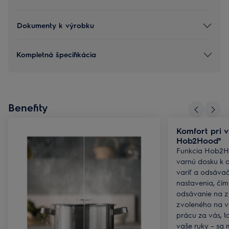
Dokumenty k výrobku
Kompletná špecifikácia
Benefity
Komfort pri v
Hob2Hood®
Funkcia Hob2Ho
varnú dosku k 
variť a odsáva
nastavenia, čím
odsávanie na 
zvoleného na v
prácu za vás, t
vaše ruky – sa