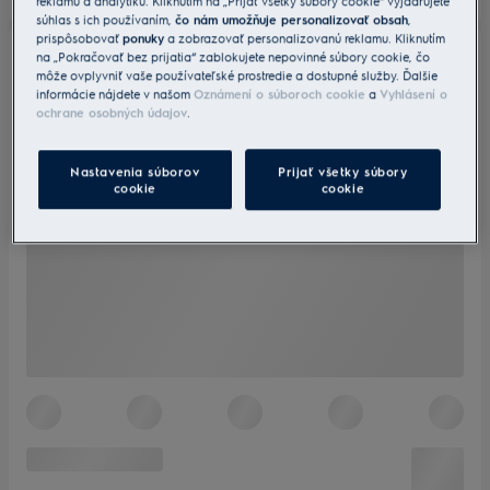
reklamu a analytiku. Kliknutím na „Prijať všetky súbory cookie“ vyjadrujete
súhlas s ich používaním,
čo nám umožňuje personalizovať obsah
,
prispôsobovať
ponuky
a zobrazovať personalizovanú reklamu. Kliknutím
na „Pokračovať bez prijatia“ zablokujete nepovinné súbory cookie, čo
môže ovplyvniť vaše používateľské prostredie a dostupné služby. Ďalšie
informácie nájdete v našom
Oznámení o súboroch cookie
a
Vyhlásení o
ochrane osobných údajov
.
Nastavenia súborov
Prijať všetky súbory
cookie
cookie