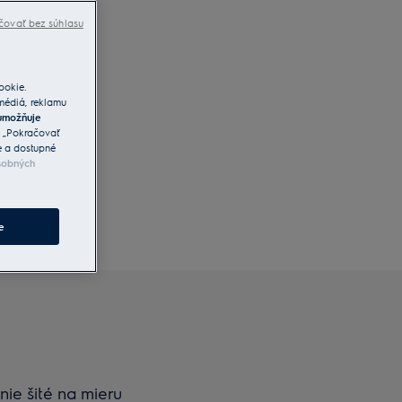
čovať bez súhlasu
ookie.
 médiá, reklamu
umožňuje
a „Pokračovať
e a dostupné
sobných
e
nie šité na mieru