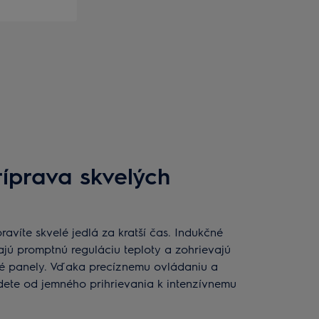
ríprava skvelých
pravíte skvelé jedlá za kratší čas. Indukčné
ajú promptnú reguláciu teploty a zohrievajú
rné panely. Vďaka precíznemu ovládaniu a
ete od jemného prihrievania k intenzívnemu