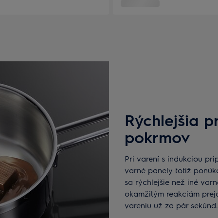
Rýchlejšia p
pokrmov
Pri varení s indukciou pri
varné panely totiž ponúk
sa rýchlejšie než iné va
okamžitým reakciám prejd
vareniu už za pár sekúnd.