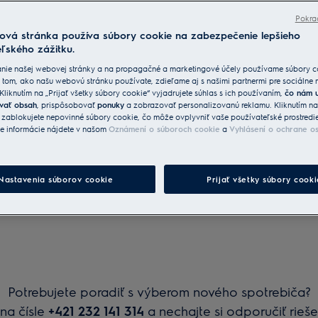
Pokra
ová stránka používa súbory cookie na zabezpečenie lepšieho
ľského zážitku.
nie našej webovej stránky a na propagačné a marketingové účely používame súbory c
 tom, ako našu webovú stránku používate, zdieľame aj s našimi partnermi pre sociálne
 Kliknutím na „Prijať všetky súbory cookie“ vyjadrujete súhlas s ich používaním,
čo nám 
Sprievodca
vať obsah
, prispôsobovať
ponuky
a zobrazovať personalizovanú reklamu. Kliknutím n
nákupom
“ zablokujete nepovinné súbory cookie, čo môže ovplyvniť vaše používateľské prostredi
ie informácie nájdete v našom
Oznámení o súboroch cookie
a
Vyhlásení o ochrane o
Nastavenia súborov cookie
Prijať všetky súbory cooki
Potrebujete poradiť s výberom nového spotrebiča?
na čísle
+421 232 141 314
a nechajte si odporučiť rieše