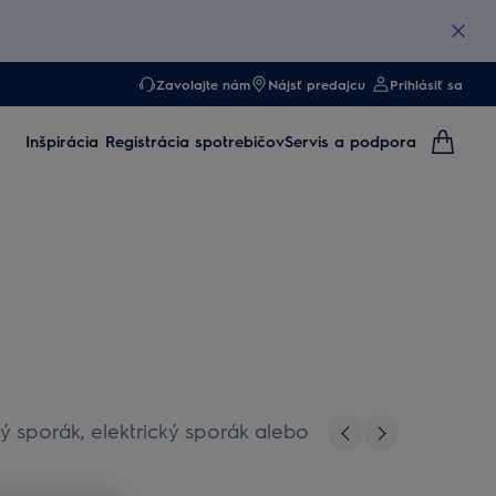
Zavolajte nám
Nájsť predajcu
Prihlásiť sa
Inšpirácia
Registrácia spotrebičov
Servis a podpora
 sporák, elektrický sporák alebo