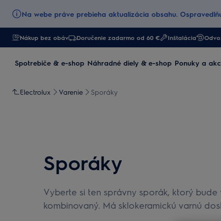
Na webe práve prebieha aktualizácia obsahu. Ospravedlňu
Nákup bez obáv
Doručenie zadarmo od 60 €
Inštalácia
Odvoz
Spotrebiče & e-shop
Náhradné diely & e-shop
Ponuky a akc
Electrolux
Varenie
Sporáky
Sporáky
Vyberte si ten správny sporák, ktorý bude
kombinovaný. Má sklokeramickú varnú dosk