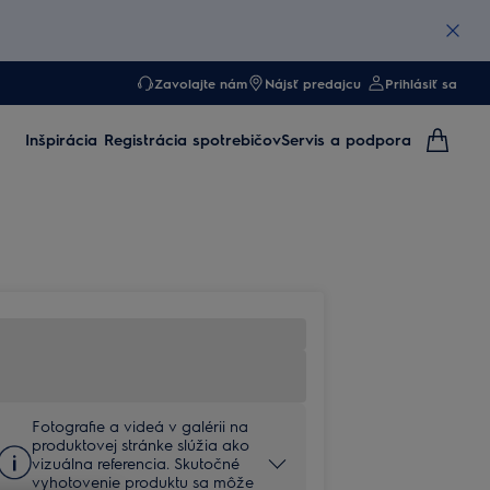
Zavolajte nám
Nájsť predajcu
Prihlásiť sa
Inšpirácia
Registrácia spotrebičov
Servis a podpora
Fotografie a videá v galérii na
produktovej stránke slúžia ako
vizuálna referencia. Skutočné
vyhotovenie produktu sa môže