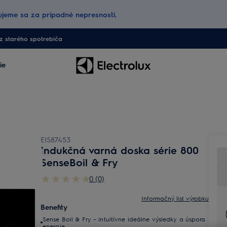
jeme sa za prípadné nepresnosti.
 starého spotrebiča
ie
EIS87453
Indukčná varná doska série 800
SenseBoil & Fry
0 (0)
Informačný list výrobku
Benefity
Sense Boil & Fry – intuitívne ideálne výsledky a úspora
energie.