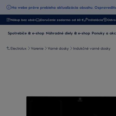
Na webe práve prebieha aktualizácia obsahu. Ospravedlňu
Nákup bez obáv
Doručenie zadarmo od 60 €
Inštalácia
Odvoz
Spotrebiče & e-shop
Náhradné diely & e-shop
Ponuky a akc
Electrolux
Varenie
Varné dosky
Indukčné varné dosky