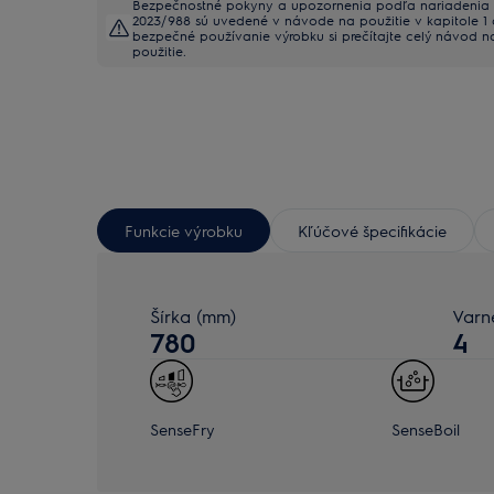
Bezpečnostné pokyny a upozornenia podľa nariadenia
2023/988 sú uvedené v návode na použitie v kapitole 1 a
bezpečné používanie výrobku si prečítajte celý návod n
použitie.
Funkcie výrobku
Kľúčové špecifikácie
Šírka (mm)
Varn
780
4
SenseFry
SenseBoil