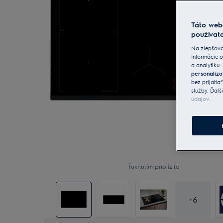
Táto web
používate
Na zlepšova
Informácie o
a analytiku.
personalizo
bez prijatia
služby. Ďalš
údajov
.
Ťuknutím priblížite
+
6