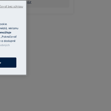
v detailoch líšiť.
čovať bez súhlasu
ookie.
 médiá, reklamu
umožňuje
a „Pokračovať
e a dostupné
sobných
e