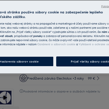
Sense Boil & Fry vám pomôže dosiahnuť bezchybných
výsledkov.
Pokra
Ovládanie jednotlivých zón znamená používanie
ová stránka používa súbory cookie na zabezpečenie lepšieho
varného panela bez obmedzení.
ľského zážitku.
nie našej webovej stránky a na propagačné a marketingové účely používame súbory c
Služby
 tom, ako našu webovú stránku používate, zdieľame aj s našimi partnermi pre sociálne
 Kliknutím na „Prijať všetky súbory cookie“ vyjadrujete súhlas s ich používaním,
čo nám 
vať obsah
, prispôsobovať
ponuky
a zobrazovať personalizovanú reklamu. Kliknutím n
Doručenie Štandard
25 €
Zadarmo
“ zablokujete nepovinné súbory cookie, čo môže ovplyvniť vaše používateľské prostredi
ie informácie nájdete v našom
Oznámení o súboroch cookie
a
Vyhlásení o ochrane o
Doručenie Prémium
35 €
Zadarmo
Nastavenia súborov cookie
Prijať všetky súbory cooki
Odvoz starého spotrebiča
Zadarmo
Predĺžená záruka Electrolux +3 roky
99 €
Podrobné informácie o doprave a službách nájdete tu