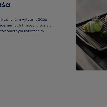
áša
é zóny, čím vytvorí väčšiu
nadrozmerných hrncov a panvíc
s rovnomerným rozložením