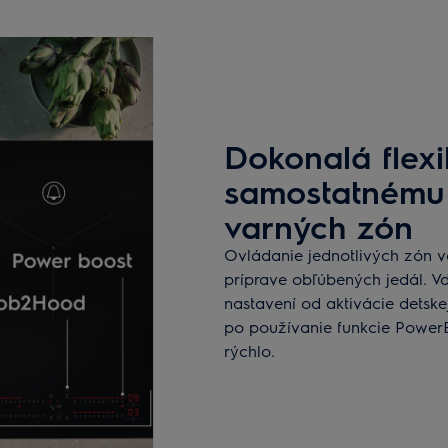
Dokonalá flexi
samostatnému
varných zón
Ovládanie jednotlivých zón v
príprave obľúbených jedál. 
nastavení od aktivácie detsk
po používanie funkcie PowerB
rýchlo.