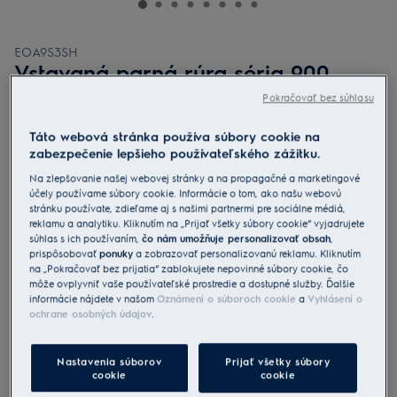
EOA9S3SH
Vstavaná parná rúra séria 900
ProAssist SteamPro
Pokračovať bez súhlasu
0 (0)
Táto webová stránka používa súbory cookie na
zabezpečenie lepšieho používateľského zážitku.
Informačný list výrobku
Benefity
Na zlepšovanie našej webovej stránky a na propagačné a marketingové
Rúra 900 ProAssist SteamPro vás jedným dotykom navedie prípravou
účely používame súbory cookie. Informácie o tom, ako našu webovú
pokrmu.
stránku používate, zdieľame aj s našimi partnermi pre sociálne médiá,
SteamPro ponúka tri úrovne pary a funkciu Sous-Vide.
reklamu a analytiku. Kliknutím na „Prijať všetky súbory cookie“ vyjadrujete
Dotykový displej CookSmart Touch+ vás vedie krok po kroku k
súhlas s ich používaním,
čo nám umožňuje personalizovať obsah
,
lahodným výsledkom.
prispôsobovať
ponuky
a zobrazovať personalizovanú reklamu. Kliknutím
na „Pokračovať bez prijatia“ zablokujete nepovinné súbory cookie, čo
môže ovplyvniť vaše používateľské prostredie a dostupné služby. Ďalšie
informácie nájdete v našom
Oznámení o súboroch cookie
a
Vyhlásení o
ochrane osobných údajov
.
Nastavenia súborov
Prijať všetky súbory
Bezpečnostné pokyny a upozornenia podľa nariadenia EÚ
cookie
cookie
2023/988 sú uvedené v návode na použitie v kapitole 1 a 2.