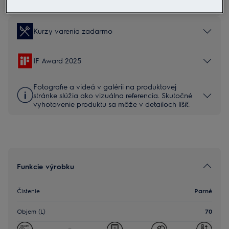
Pre bezpečné používanie výrobku si prečítajte celý návod na
použitie.
Kurzy varenia zadarmo
IF Award 2025
Fotografie a videá v galérii na produktovej
stránke slúžia ako vizuálna referencia. Skutočné
vyhotovenie produktu sa môže v detailoch líšiť.
Funkcie výrobku
Čistenie
Parné
Objem (L)
70