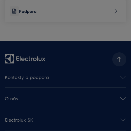
Podpora
Kontakty a podpora
Kontakt
Odber newslettra
O nás
Facebook 🡕
Instagram 🡕
Electrolux vo svete 🡕
YouTube 🡕
Finančné informácie 🡕
Podpora
Electrolux SK
Udržateľnosť 🡕
Rady a návody
Kariéra 🡕