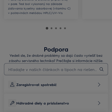
v pare. Test bol vykonaný na základe
zisťovania kyseliny askorbovej (vitamínu C)
v potravinách metódou HPLC/UV-Vis
Podpora
Vedeli ste, že drobné problémy sa dajú často vyriešiť bez
zásahu servisného technika? Prečítajte si informácie nižšie.
Pre vyhľadávanie v článkoch technickej podpory začnite písať
Zaregistrovat spotrebič
Náhradné diely a príslušenstvo