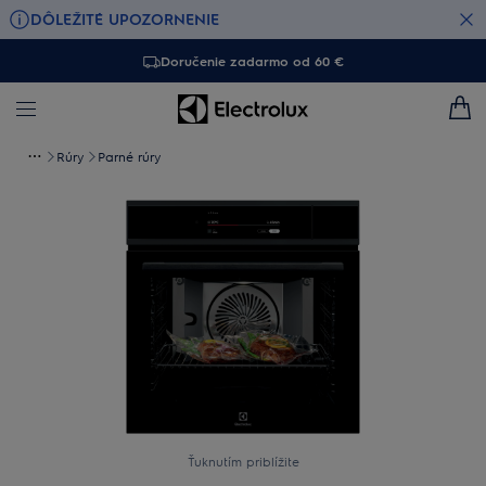
DÔLEŽITÉ UPOZORNENIE
Doručenie zadarmo od 60 €
Rúry
Parné rúry
Ťuknutím priblížite