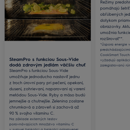
Režimy predohr
pomáhajú šetriť
obľúbených jedá
dotykom priam
obrazovky. Akt
umožnia funkci
rozširovať**.
*Úspora energie 
predchádzajúcimi
CookSmart Touch. 
SteamPro s funkciou Sous-Vide
vyžadujú aplikáci
dodá zdravým jedlám väčšiu chuť
zaregistrovanú rúr
SteamPro s funkciou Sous-Vide
umožňuje jednoducho nastaviť jednu
z troch úrovní pary pri pečení, opekaní,
dusení, zohrievaní, naparovaní aj varení
metódou Sous-Vide. Ryby a mäso budú
jemnejšie a chutnejšie. Zelenina zostane
chrumkavá a zároveň si zachová až
90 % svojho vitamínu C.
Na základe externých testov
porovnávajúcich množstvo vitamínu C
v surovej brokolici a brokolici pripravenej