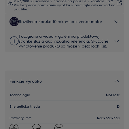
2023/988 sú uvedené v návode na použitie v kapitole 1 a 2.
Pre bezpečné používanie výrobku si prečítajte celý návod na
použitie.
Rozšírená záruka 10 rokov na invertor motor
Fotografie a videá v galérii na produktovej
stránke slúžia ako vizuálna referencia. Skutočné
vyhotovenie produktu sa môže v detailoch líšiť.
Funkcie výrobku
Technológia
NoFrost
Energetická trieda
D
Rozmery, mm
1780x560x550