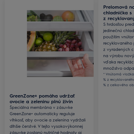
Prelomová no
chladnička s
z recyklovan
S hrdosťou pre
jedinečnú chlad
použitím vnúto
recyklovaného p
z vyradených c
na výrobu nový
vďaka recyklác
množstvo odpa
* Vnútorná vložka
% z recyklovaného
% z celkového ob
GreenZone+ pomáha udržať
ovocie a zeleninu plnú živín
Špeciálna membrána v zásuvke
GreenZone+ automaticky reguluje
vlhkosť, aby ovocie a zelenina vydržali
dlhšie čerstvé. V tejto vysokovýkonnej
zásuvke zostanú nutričné hodnoty aj