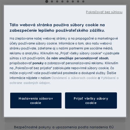
Pokračovať bez súhlasu
ENP7MD18S
Vstavaná chladnička s mrazničkou
Táto webová stránka používa súbory cookie na
zabezpečenie lepšieho používateľského zážitku.
700 GreenZone+ No Frost
Na zlepšovanie našej webovej stránky a na propagačné a marketingové
4.6 (28)
účely používame súbory cookie. Informácie o tom, ako našu webovú
stránku používate, zdieľame aj s našimi partnermi pre sociálne médiá,
Informačný list výrobku
reklamu a analytiku. Kliknutím na „Prijať všetky súbory cookie“ vyjadrujete
Benefity
súhlas s ich používaním,
čo nám umožňuje personalizovať obsah
,
Chladnička s mrazničkou 700 GreenZone+ zachováva až 95 %
prispôsobovať
ponuky
a zobrazovať personalizovanú reklamu. Kliknutím
vitamínov.*
na „Pokračovať bez prijatia“ zablokujete nepovinné súbory cookie, čo
Ideálna vlhkosť vďaka automatickej regulácii. Dlhšia čerstvosť
môže ovplyvniť vaše používateľské prostredie a dostupné služby. Ďalšie
potravín.
informácie nájdete v našom
Oznámení o súboroch cookie
a
Vyhlásení o
Vnútorný materiál chladničky je vyrobený zo 70 % z recyklovaného
plastu.
ochrane osobných údajov
.
Nastavenia súborov
Prijať všetky súbory
cookie
cookie
Bezpečnostné pokyny a upozornenia podľa nariadenia EÚ