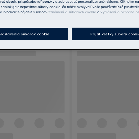
vať obsah
, prispôsobovať
ponuky
a zobrazovať personalizovanú reklamu. Kliknutím n
“ zablokujete nepovinné súbory cookie, čo môže ovplyvniť vaše používateľské prostredi
ie informácie nájdete v našom
Oznámení o súboroch cookie
a
Vyhlásení o ochrane o
Nastavenia súborov cookie
Prijať všetky súbory cooki