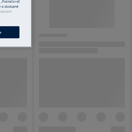
a „Pokračovať
e a dostupné
sobných
e