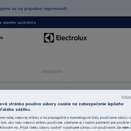
jeme sa za prípadné nepresnosti.
 starého spotrebiča
ie
Pokra
ová stránka používa súbory cookie na zabezpečenie lepšieho
ľského zážitku.
nie našej webovej stránky a na propagačné a marketingové účely používame súbory c
 tom, ako našu webovú stránku používate, zdieľame aj s našimi partnermi pre sociálne
 Kliknutím na „Prijať všetky súbory cookie“ vyjadrujete súhlas s ich používaním,
čo nám 