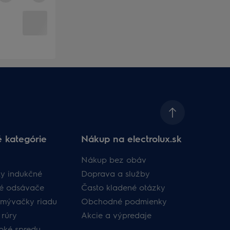
 kategórie
Nákup na electrolux.sk
Nákup bez obáv​
y indukčné
Doprava a služby​
né odsávače
​Často kladené otázky​
umývačky riadu
Obchodné podmienky​
 rúry
Akcie a výpredaje
oké spredu