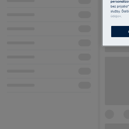
personalizo
bez prijatia
služby. Ďalš
údajov
.