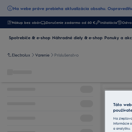
Na webe práve prebieha aktualizácia obsahu. Ospravedlňu
Nákup bez obáv
Doručenie zadarmo od 60 €
Inštalácia
Odvoz
Spotrebiče & e-shop
Náhradné diely & e-shop
Ponuky a akc
Electrolux
Varenie
Príslušenstvo
Táto web
používate
Na zlepšova
Informácie o
a analytiku.