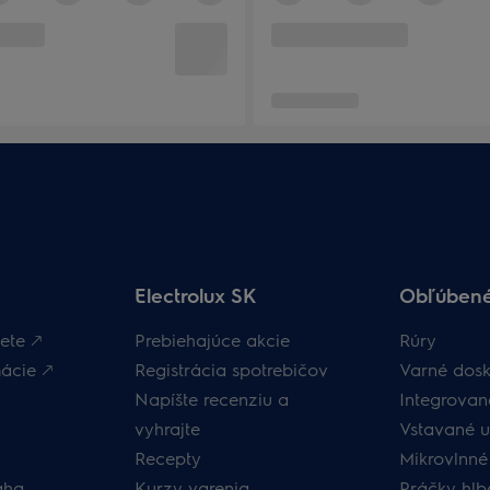
Electrolux SK
Obľúbené
ete 🡕
Prebiehajúce akcie
Rúry
ácie 🡕
Registrácia spotrebičov
Varné dosk
Napíšte recenziu a
Integrova
vyhrajte
Vstavané 
Recepty
Mikrovlnné
áha
Kurzy varenia
Práčky hlb