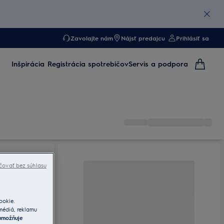
Zavolajte nám
Nájsť predajcu
Prihlásiť sa
Inšpirácia
Registrácia spotrebičov
Servis a podpora
čovať bez súhlasu
ookie.
 médiá, reklamu
umožňuje