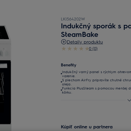
LKI564202W
Indukčný sporák s p
SteamBake
Detaily produktu
0 (0)
Benefity
Indukčný varný panel s rýchlym ohrevo
varenie.
S plechom AirFry pripravíte chutné ch
oleja.
Funkcia PlusSteam s pomocou menšej dá
kôrku.
Kúpiť online u partnera