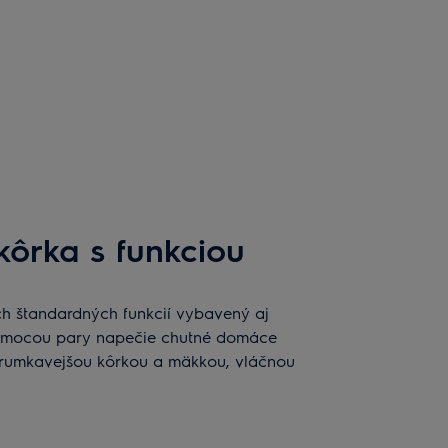
kôrka s funkciou
ch štandardných funkcií vybavený aj
pomocou pary napečie chutné domáce
chrumkavejšou kôrkou a mäkkou, vláčnou