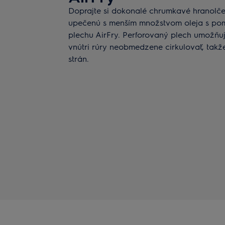
Doprajte si dokonalé chrumkavé hranolče
upečenú s menším množstvom oleja s pom
plechu AirFry. Perforovaný plech umožň
vnútri rúry neobmedzene cirkulovať, takž
strán.