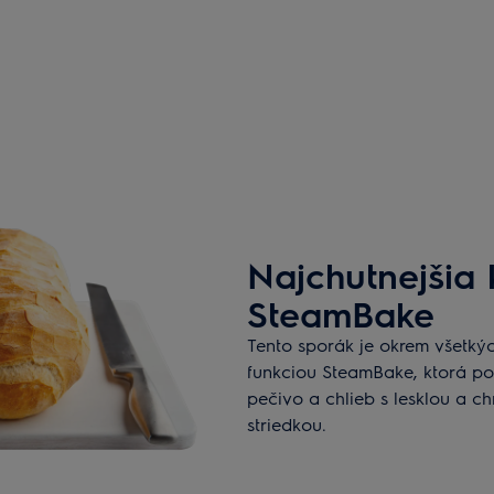
Najchutnejšia 
SteamBake
Tento sporák je okrem všetký
funkciou SteamBake, ktorá 
pečivo a chlieb s lesklou a 
striedkou.