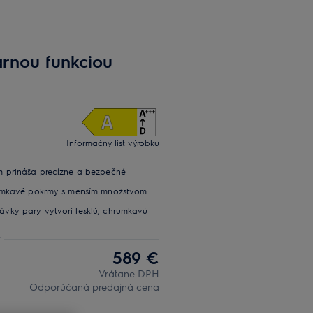
arnou funkciou
Informačný list výrobku
m prináša precízne a bezpečné
rumkavé pokrmy s menším množstvom
vky pary vytvorí lesklú, chrumkavú
589 €
Vrátane DPH
Odporúčaná predajná cena