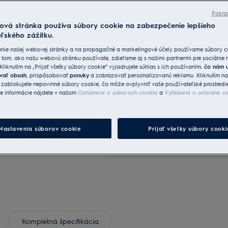
Pokra
ová stránka používa súbory cookie na zabezpečenie lepšieho
ľského zážitku.
nie našej webovej stránky a na propagačné a marketingové účely používame súbory c
 tom, ako našu webovú stránku používate, zdieľame aj s našimi partnermi pre sociálne
Vyššie uvedení predajcovia sú nezávisl
 Kliknutím na „Prijať všetky súbory cookie“ vyjadrujete súhlas s ich používaním,
čo nám 
je možné zakúpiť tiež u iných predajco
vať obsah
, prispôsobovať
ponuky
a zobrazovať personalizovanú reklamu. Kliknutím n
Prečítajte si viac
Electrolux a spoločnosť Electrolux ni
“ zablokujete nepovinné súbory cookie, čo môže ovplyvniť vaše používateľské prostredi
popisy a iný obsah zobrazený na webo
ie informácie nájdete v našom
Oznámení o súboroch cookie
a
Vyhlásení o ochrane o
+
2
Nájsť 
EÚ 2023/988 sú uvedené v
Nastavenia súborov cookie
Fotografie a videá v galérii 
Prijať všetky súbory cooki
anie výrobku si prečítajte celý
ako vizuálna referencia. Sku
sa môže v detailoch líšiť.
Kompletná špecifikácia