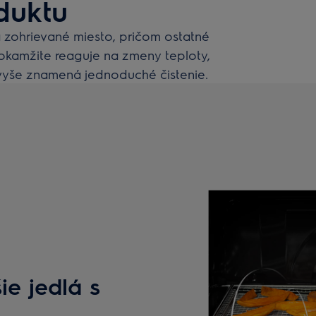
duktu
zohrievané miesto, pričom ostatné
okamžite reaguje na zmeny teploty,
navyše znamená jednoduché čistenie.
e jedlá s