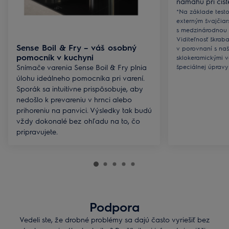
námahu pri čiste
*Na základe test
externým švajčia
s medzinárodnou 
Viditeľnosť škrab
Sense Boil & Fry – váš osobný
v porovnaní s na
pomocník v kuchyni
sklokeramickými 
Snímače varenia Sense Boil & Fry plnia
špeciálnej úpravy
úlohu ideálneho pomocníka pri varení.
Sporák sa intuitívne prispôsobuje, aby
nedošlo k prevareniu v hrnci alebo
prihoreniu na panvici. Výsledky tak budú
vždy dokonalé bez ohľadu na to, čo
pripravujete.
Podpora
Vedeli ste, že drobné problémy sa dajú často vyriešiť bez