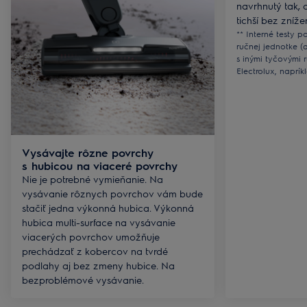
navrhnutý tak, 
tichší bez zníž
** Interné testy 
ručnej jednotke (
s inými tyčovými 
Electrolux, napr
Vysávajte rôzne povrchy
s hubicou na viaceré povrchy
Nie je potrebné vymieňanie. Na
vysávanie rôznych povrchov vám bude
stačiť jedna výkonná hubica. Výkonná
hubica multi-surface na vysávanie
viacerých povrchov umožňuje
prechádzať z kobercov na tvrdé
podlahy aj bez zmeny hubice. Na
bezproblémové vysávanie.