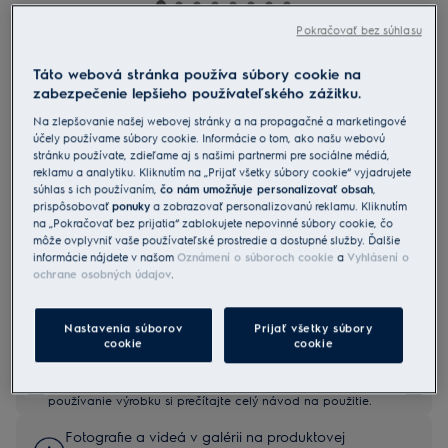
Pokračovať bez súhlasu
ES62AB25UG
Táto webová stránka používa súbory cookie na
Tyčový vysávač Electrolux 600
zabezpečenie lepšieho používateľského zážitku.
Na zlepšovanie našej webovej stránky a na propagačné a marketingové
0 (0)
účely používame súbory cookie. Informácie o tom, ako našu webovú
Benefity
stránku používate, zdieľame aj s našimi partnermi pre sociálne médiá,
reklamu a analytiku. Kliknutím na „Prijať všetky súbory cookie“ vyjadrujete
Tyčový vysávač Electrolux 600 Animal. Výkonnejšie nasávanie
súhlas s ich používaním,
čo nám umožňuje personalizovať obsah
,
s menšou hlučnosťou*.
prispôsobovať
ponuky
a zobrazovať personalizovanú reklamu. Kliknutím
Jedna hubica na vysávanie viacerých povrchov.
Výkonné vysávanie napriek nízkej hlučnosti motora.
na „Pokračovať bez prijatia“ zablokujete nepovinné súbory cookie, čo
môže ovplyvniť vaše používateľské prostredie a dostupné služby. Ďalšie
informácie nájdete v našom
Oznámení o súboroch cookie
a
Vyhlásení o
ochrane osobných údajov
.
Nastavenia súborov
Prijať všetky súbory
cookie
cookie
Bezpečnostné pokyny a upozornenia podľa nariadenia EÚ
2023/988 sú uvedené v návode na použitie. Pre bezpečné
používanie výrobku si prečítajte celý návod na použitie.
Fotografie a videá v galérii na produktovej