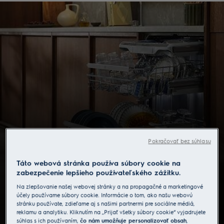
Pokračovať bez súhlasu
Táto webová stránka používa súbory cookie na
zabezpečenie lepšieho používateľského zážitku.
NOVÝ rad umývačiek riadu
Na zlepšovanie našej webovej stránky a na propagačné a marketingové
Elegantné a kvalitné vyhotovenie, ktoré vás nadchne hneď,
účely používame súbory cookie. Informácie o tom, ako našu webovú
ako otvoríte dvierka – a pri každom ďalšom použití.
stránku používate, zdieľame aj s našimi partnermi pre sociálne médiá,
reklamu a analytiku. Kliknutím na „Prijať všetky súbory cookie“ vyjadrujete
súhlas s ich používaním,
čo nám umožňuje personalizovať obsah
,