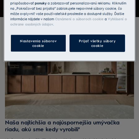
Preskúmať rady
prispôsobovať
ponuky
a zobrazovať personalizovanú reklamu. Kliknutím
na „Pokračovať bez prijatia“ zablokujete nepovinné súbory cookie, čo
môže ovplyvniť vaše používateľské prostredie a dostupné služby. Ďalšie
informácie nájdete v našom
Oznámení o súboroch cookie
a
Vyhlásení o
ochrane osobných údajov
.
Nastavenia súborov
Prijať všetky súbory
cookie
cookie
Naša najtichšia a najúspornejšia umývačka
riadu, akú sme kedy vyrobili*