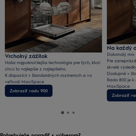
Na každý 
Dokonalý mix s
Vrcholný zážitok
Pre zaneprázd
Naša najpokročilejšia technológia pre tých, ktorí
skvelé výsledk
chcú to najlepšie z najlepšieho.
Dostupné v šta
K dispozícii v štandardných rozmeroch a vo
Rada 800 je k d
veľkosti MaxiSpace.
MaxiSpace.
Zobraziť radu 900
Zobraziť r
Potrebujete poradiť s výberom?