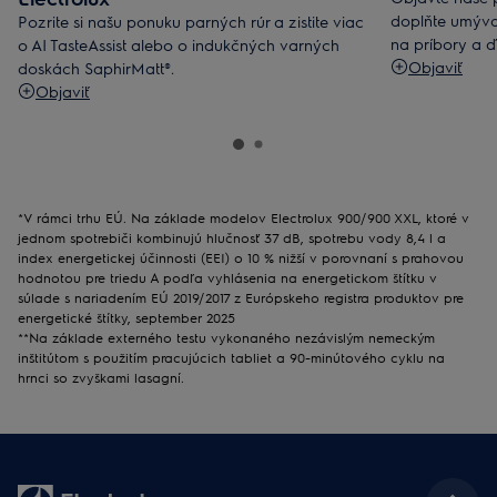
doplňte umýva
Pozrite si našu ponuku parných rúr a zistite viac
na príbory a ď
o AI TasteAssist alebo o indukčných varných
Objaviť
doskách SaphirMatt®.
Objaviť
*V rámci trhu EÚ. Na základe modelov Electrolux 900/900 XXL, ktoré v
jednom spotrebiči kombinujú hlučnosť 37 dB, spotrebu vody 8,4 l a
index energetickej účinnosti (EEI) o 10 % nižší v porovnaní s prahovou
hodnotou pre triedu A podľa vyhlásenia na energetickom štítku v
súlade s nariadením EÚ 2019/2017 z Európskeho registra produktov pre
energetické štítky, september 2025
**Na základe externého testu vykonaného nezávislým nemeckým
inštitútom s použitím pracujúcich tabliet a 90-minútového cyklu na
hrnci so zvyškami lasagní.