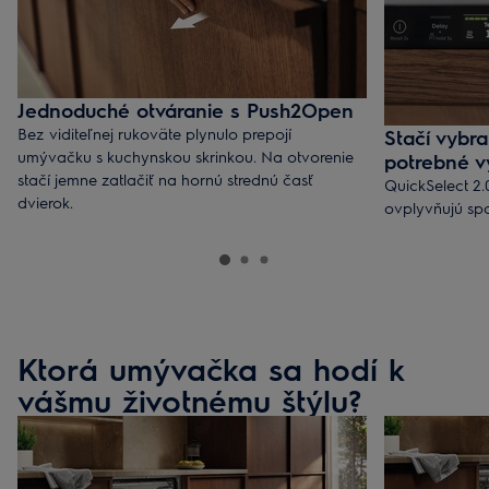
Jednoduché otváranie s Push2Open
Bez viditeľnej rukoväte plynulo prepojí
Stačí vybra
umývačku s kuchynskou skrinkou. Na otvorenie
potrebné v
stačí jemne zatlačiť na hornú strednú časť
QuickSelect 2.
dvierok.
ovplyvňujú spo
Ktorá umývačka sa hodí k
vášmu životnému štýlu?