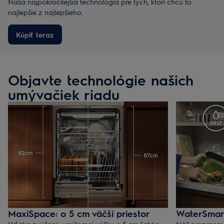
Naša najpokročilejšia technológia pre tých, ktorí chcú to
najlepšie z najlepšieho.
Kúpiť teraz
Objavte technológie našich
umývačiek riadu
MaxiSpace: o 5 cm väčší priestor
WaterSmar