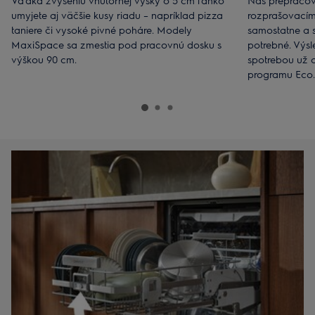
Vďaka zvýšeniu vnútornej výšky o 5 cm ľahko
Náš prepracov
umyjete aj väčšie kusy riadu – napríklad pizza
rozprašovacím
taniere či vysoké pivné poháre. Modely
samostatne a s
MaxiSpace sa zmestia pod pracovnú dosku s
potrebné. Výsl
výškou 90 cm.
spotrebou už od
programu Eco.