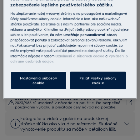
zabezpečenie lepšieho používateľského zážitku.
Na zlepšovanie našej webovej stránky a na propagačné a marketingové
E4CM1-6ST
účely používame súbory cookie. Informácie o tom, ako našu webovú
Prekvapkávací kávovar Create 4
stránku používate, zdieľame aj s našimi partnermi pre sociálne médiá,
reklamu a analytiku. Kliknutím na „Prijať všetky súbory cookie“ vyjadrujete
súhlas s ich používaním,
čo nám umožňuje personalizovať obsah
,
prispôsobovať
ponuky
a zobrazovať personalizovanú reklamu. Kliknutím
2.6 (10)
na „Pokračovať bez prijatia“ zablokujete nepovinné súbory cookie, čo
Benefity
môže ovplyvniť vaše používateľské prostredie a dostupné služby. Ďalšie
Začnite svoj deň neodolateľnou vôňou a chuťou čerstvej filtrovanej
informácie nájdete v našom
Oznámení o súboroch cookie
a
Vyhlásení o
kávy
ochrane osobných údajov
.
Využite funkciu Aróma a pripravte si šálku kávy s výraznejšou chuťou.
Na dlhšie udržanie teploty kávy
Nastavenia súborov
Prijať všetky súbory
cookie
cookie
Bezpečnostné pokyny a upozornenia podľa nariadenia EÚ
2023/988 sú uvedené v návode na použitie. Pre bezpečné
používanie výrobku si prečítajte celý návod na použitie.
Fotografie a videá v galérii na produktovej
stránke slúžia ako vizuálna referencia. Skutočné
vyhotovenie produktu sa môže v detailoch líšiť.