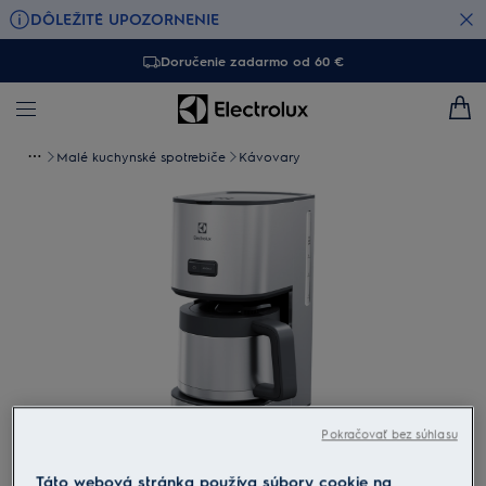
DÔLEŽITÉ UPOZORNENIE
Doručenie zadarmo od 60 €
Malé kuchynské spotrebiče
Kávovary
Pokračovať bez súhlasu
Ťuknutím priblížite
Táto webová stránka používa súbory cookie na