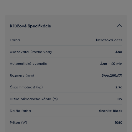
Kľúčové špecifikácie
Farba
Nerezová oceľ
Ukazovateľ úrovne vody
Áno
Automatické vypnutie
Áno - 40 min
Rozmery (mm)
344x280x171
Čistá hmotnosť (kg)
2.76
Dľžka prívodného kábla (m)
0.9
Ďalšia farba
Granite Black
Príkon (W)
1080