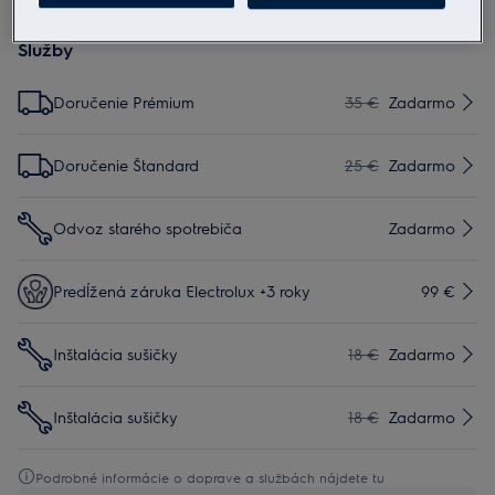
Pre bezpečné používanie výrobku si prečítajte celý návod na
použitie.
Služby
Doručenie Prémium
35 €
Zadarmo
Doručenie Štandard
25 €
Zadarmo
Odvoz starého spotrebiča
Zadarmo
Predĺžená záruka Electrolux +3 roky
99 €
Inštalácia sušičky
18 €
Zadarmo
Inštalácia sušičky
18 €
Zadarmo
Podrobné informácie o doprave a službách nájdete tu