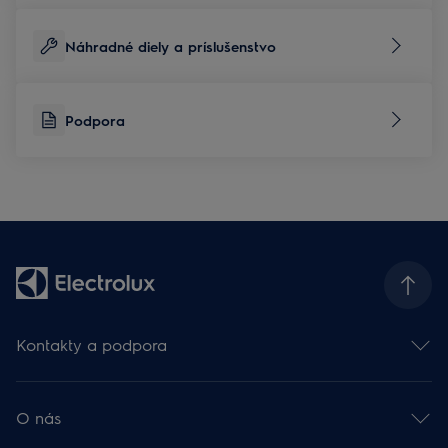
Náhradné diely a príslušenstvo
Podpora
Kontakty a podpora
Kontakt
Odber newslettra
O nás
Facebook 🡕