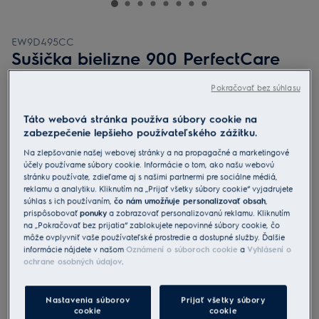
EW9D495CC
Sušička bielizne 900 PerfectCare
Pokračovať bez súhlasu
4 (1)
Táto webová stránka používa súbory cookie na
Informačný list výrobku
zabezpečenie lepšieho používateľského zážitku.
Benefity
Na zlepšovanie našej webovej stránky a na propagačné a marketingové
Sušička 900 PerfectCare dokonale vysuší prádlo a navyše šetrí čas a
energiu.
účely používame súbory cookie. Informácie o tom, ako našu webovú
SmartSave ušetrí až 50 minút alebo 20 % energie* v porovnaní s
stránku používate, zdieľame aj s našimi partnermi pre sociálne médiá,
cyklom MixCare.
reklamu a analytiku. Kliknutím na „Prijať všetky súbory cookie“ vyjadrujete
Technológia 3DSense rovnomerne vysuší aj periny a páperové
súhlas s ich používaním,
čo nám umožňuje personalizovať obsah
,
bundy.
prispôsobovať
ponuky
a zobrazovať personalizovanú reklamu. Kliknutím
na „Pokračovať bez prijatia“ zablokujete nepovinné súbory cookie, čo
môže ovplyvniť vaše používateľské prostredie a dostupné služby. Ďalšie
informácie nájdete v našom
Oznámení o súboroch cookie
a
Vyhlásení o
ochrane osobných údajov
.
Nastavenia súborov
Prijať všetky súbory
Bezpečnostné pokyny a upozornenia podľa nariadenia EÚ
cookie
cookie
2023/988 sú uvedené v návode na použitie v kapitole 1 a 2.