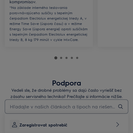
kompromisov.
*Na základe interného testovania
porovnávajúceho sušičky s tepelným
čerpadlom Electrolux energetickej triedy A, v
režime Time Save (úspora času) a v režime
Energy Save (úspora energie) oproti sušičkám
s tepelným čerpadlom Electrolux energetickej
triedy B, 8 kg 179 minút v cykle MixCare.
Podpora
Vedeli ste, že drobné problémy sa dajú často vyriešiť bez
zásahu servisného technika? Prečítajte si informácie nižšie.
Pre vyhľadávanie v článkoch technickej podpory začnite písať
Zaregistrovat spotrebič