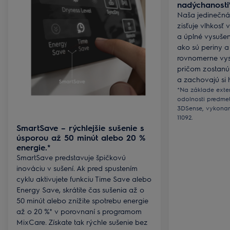
nadýchanosti
Naša jedinečná
zisťuje vlhkosť 
a úplné vysušeni
ako sú periny 
rovnomerne vys
pričom zostan
a zachovajú si h
*Na základe exter
odolnosti predme
3DSense, vykona
11092.
SmartSave – rýchlejšie sušenie s
úsporou až 50 minút alebo 20 %
energie.*
SmartSave predstavuje špičkovú
inováciu v sušení. Ak pred spustením
cyklu aktivujete funkciu Time Save alebo
Energy Save, skrátite čas sušenia až o
50 minút alebo znížite spotrebu energie
až o 20 %* v porovnaní s programom
MixCare. Získate tak rýchle sušenie bez