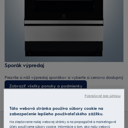
Sporák výpredaj
Prezrite si náš výpredaj sporákov a vyberte si cenovo dostupný
model do každej kuchyne. Nájdite lacnejšie sporáky,
Zobraziť všetky ponuky a podmienky
dopredajové kusy a akčné ponuky – ideálna kombinácia
výkonu, kvality a štýlu.
Pokračovať bez súhlasu
Táto webová stránka používa súbory cookie na
zabezpečenie lepšieho používateľského zážitku.
Na zlepšovanie našej webovej stránky a na propagačné a marketingové
účely používame súbory cookie. Informácie o tom, ako našu webovú