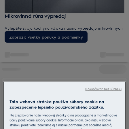
Mikrovlnná rúra výpredaj
Vylepšite svoju kuchyňu vďaka nášmu výpredaju mikrovlnných
rúr – od kompaktných po výkonné modely s inteligentnými
Zobraziť všetky ponuky a podmienky
funkciami. Objavte lacnejšie mikrovlnky, dopredaje a zľavy pre
rýchle a spoľahlivé varenie.
Pokračovať bez súhlasu
Táto webová stránka používa súbory cookie na
zabezpečenie lepšieho používateľského zážitku.
Na zlepšovanie našej webovej stránky a na propagačné a marketingové
účely používame súbory cookie. Informácie o tom, ako našu webovú
stránku používate, zdieľame aj s našimi partnermi pre sociálne médiá,