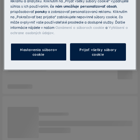
reklamu a analytiku. Kliknutím na „Prijať všetky súbory cookie“ vyjadrujete
súhlas s ich používaním,
čo nám umožňuje personalizovať obsah
,
prispôsobovať
ponuky
a zobrazovať personalizovanú reklamu. Kliknutím
na „Pokračovať bez prijatia“ zablokujete nepovinné súbory cookie, čo
môže ovplyvniť vaše používateľské prostredie a dostupné služby. Ďalšie
informácie nájdete v našom
Oznámení o súboroch cookie
a
Vyhlásení o
ochrane osobných údajov
.
Nastavenia súborov
Prijať všetky súbory
cookie
cookie