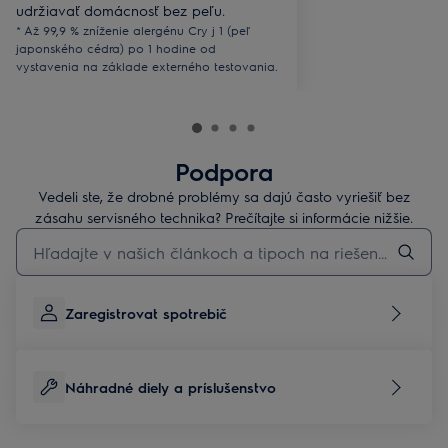
udržiavať domácnosť bez peľu.
* Až 99,9 % zníženie alergénu Cry j 1 (peľ
japonského cédra) po 1 hodine od
vystavenia na základe externého testovania.
Podpora
Vedeli ste, že drobné problémy sa dajú často vyriešiť bez
zásahu servisného technika? Prečítajte si informácie nižšie.
Pre vyhľadávanie v článkoch technickej podpory začnite písať
Zaregistrovat spotrebič
Náhradné diely a príslušenstvo