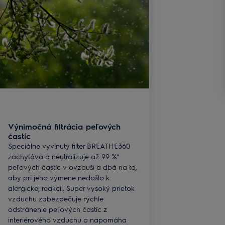
Výnimočná filtrácia peľových
častíc
Špeciálne vyvinutý filter BREATHE360
zachytáva a neutralizuje až 99 %*
peľových častíc v ovzduší a dbá na to,
aby pri jeho výmene nedošlo k
alergickej reakcii. Super vysoký prietok
vzduchu zabezpečuje rýchle
odstránenie peľových častíc z
interiérového vzduchu a napomáha