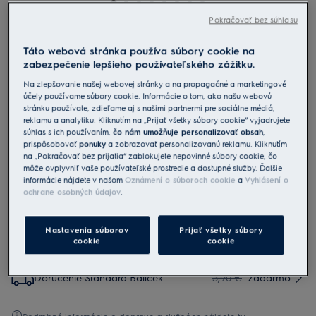
Pokračovať bez súhlasu
EFDBTH4
Táto webová stránka používa súbory cookie na
Filter BREATHE360 na znižovanie a
zabezpečenie lepšieho používateľského zážitku.
neutralizovanie indoorového pelu
Na zlepšovanie našej webovej stránky a na propagačné a marketingové
pre čističky vzduchu PA91-
účely používame súbory cookie. Informácie o tom, ako našu webovú
stránku používate, zdieľame aj s našimi partnermi pre sociálne médiá,
404GY/PA91-404DG
reklamu a analytiku. Kliknutím na „Prijať všetky súbory cookie“ vyjadrujete
súhlas s ich používaním,
čo nám umožňuje personalizovať obsah
,
4.7 (3)
prispôsobovať
ponuky
a zobrazovať personalizovanú reklamu. Kliknutím
Benefity
na „Pokračovať bez prijatia“ zablokujete nepovinné súbory cookie, čo
Rapídne zredukujte a neutralizujte peľové častice vo vnútorných
môže ovplyvniť vaše používateľské prostredie a dostupné služby. Ďalšie
priestoroch.
informácie nájdete v našom
Oznámení o súboroch cookie
a
Vyhlásení o
ochrane osobných údajov
.
Nastavenia súborov
Prijať všetky súbory
cookie
cookie
Služby
Doručenie Štandard Balíček
3,90 €
Zadarmo
Podrobné informácie o doprave a službách nájdete tu