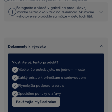
Fotografie a videá v galérii na produktovej
stránke slúžia ako vizuálna referencia. Skutočné
vyhotovenie produktu sa môže v detailoch líšiť.
Dokumenty k výrobku
Vlastníte už tento produkt?
Všetko, čo potrebujete, na jednom mieste
Ľahký prístup k príručkám a sprievodcom
Plynulejšia podpora a servis
Špeciálne ponuky a zľavy
Používajte MyElectrolux