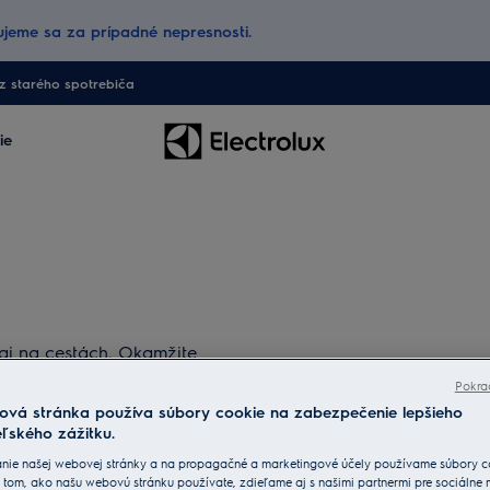
jeme sa za prípadné nepresnosti.
 starého spotrebiča
ie
j na cestách. Okamžite
vyrovná.
Pokra
ová stránka používa súbory cookie na zabezpečenie lepšieho
ľského zážitku.
nie našej webovej stránky a na propagačné a marketingové účely používame súbory c
 tom, ako našu webovú stránku používate, zdieľame aj s našimi partnermi pre sociálne