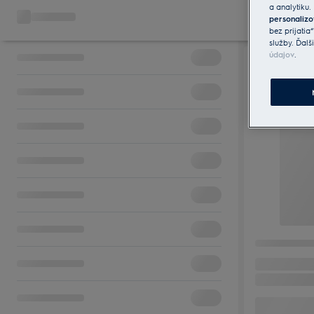
a analytiku.
personalizo
bez prijatia
služby. Ďalš
údajov
.