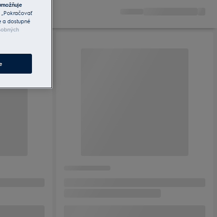
umožňuje
a „Pokračovať
e a dostupné
sobných
e