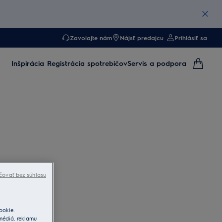
Zavolajte nám
Nájsť predajcu
Prihlásiť sa
Inšpirácia
Registrácia spotrebičov
Servis a podpora
čovať bez súhlasu
ookie.
 médiá, reklamu