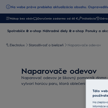
Na webe práve prebieha aktualizácia obsahu. Ospravedlňu
Nákup bez obáv
Doručenie zadarmo od 60 €
Inštalácia
Odvoz
Spotrebiče & e-shop
Náhradné diely & e-shop
Ponuky a akc
Electrolux
Starostlivosť o bielizeň
Naparovače odevov
Naparovače odevov
Naparovač odevov je šikovný pomocník doma a
vytvorí horúcu paru, ktorá oblečenie osvieži a 
Táto web
používate
Na zlepšova
Informácie o