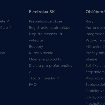
Electrolux SK
Obľúbené
ete 🡕
Prebiehajúce akcie
Rúry
ácie 🡕
Registrácia spotrebičov
Varné dosk
Napíšte recenziu a
Integrova
vyhrajte
Vstavané 
Recepty
Mikrovlnné
áha
Kurzy varenia
Práčky hlb
Ocenené produkty
plnené
Divízia pre profesionálov
Sušičky s 
🡕
čerpadlom
Tlač & novinky 🡕
Vysávače
FAQ
Teplovzduš
Čističky v
Sprievodc
Nechajte s