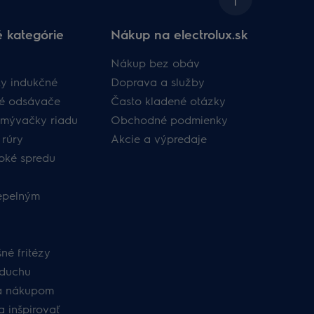
 kategórie
Nákup na electrolux.sk
Nákup bez obáv​
y indukčné
Doprava a služby​
né odsávače
​Často kladené otázky​
umývačky riadu
Obchodné podmienky​
 rúry
Akcie a výpredaje
oké spredu
tepelným
né fritézy
zduchu
a nákupom
a inšpirovať