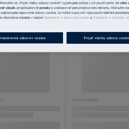
 Kliknutím na „Prijať všetky súbory cookie“ vyjadrujete súhlas s ich používaním,
čo nám 
vať obsah
, prispôsobovať
ponuky
a zobrazovať personalizovanú reklamu. Kliknutím n
“ zablokujete nepovinné súbory cookie, čo môže ovplyvniť vaše používateľské prostredi
ie informácie nájdete v našom
Oznámení o súboroch cookie
a
Vyhlásení o ochrane o
Nastavenia súborov cookie
Prijať všetky súbory cooki