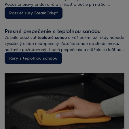
Počas prípravy pridáva rúra vlhkosť a pečie pri nižších
teplotách, aby sa suroviny nevysušovali. Dodatočné
Pozrieť rúry SteamCrisp®
vykurovacie kruhové teleso spolu s inovatívnym systémom
prúdenia horúceho vzduchu zabezpečuje rýchle a rovnomerné
prepečenie, dokonca až na troch úrovniach naraz. Šetrí tak váš
Presné prepečenie s teplotnou sondou
čas i energiu.
Začnite používať
teplotnú sondu
a váš pokrm už nikdy nebude
vysušený alebo nedopečený. Zasuňte sondu do stredu mäsa,
nastavte požadovaný stupeň prepečenia a môžete sa tešiť na
šťavnatý výsledok. Rovnakým spôsobom ju môžete využiť aj
Rúry s teplotnou sondou
na pečenie múčnych jedál.