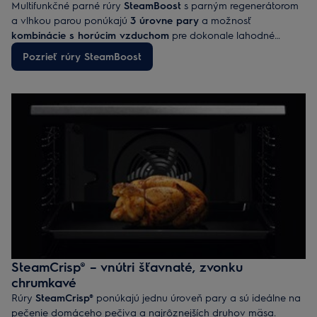
Multifunkčné parné rúry
SteamBoost
s parným regenerátorom
a vlhkou parou ponúkajú
3 úrovne pary
a možnosť
kombinácie s horúcim vzduchom
pre dokonale lahodné
pokrmy. Môžete v nich pripravovať mäso, zeleninu i prílohy,
Pozrieť rúry SteamBoost
nechať kysnúť cesto, zavárať alebo sušiť. Šetrne tiež ohrievajú
už hotové pokrmy, ktoré chutia ako čerstvo uvarené.
SteamCrisp® – vnútri šťavnaté, zvonku
chrumkavé
Rúry
SteamCrisp®
ponúkajú jednu úroveň pary a sú ideálne na
pečenie domáceho pečiva a najrôznejších druhov mäsa.