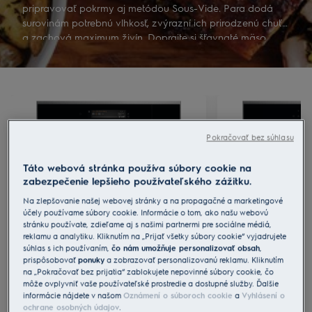
pripravovať pokrmy aj metódou Sous-Vide. Para dodá
surovinám potrebnú vlhkosť, zvýrazní ich prirodzenú chuť
a zachová maximum živín. Doprajte si šťavnaté mäso,
nadýchaný chlieb s chrumkavou kôrkou alebo zeleninu,
ktorá je plná vitamínov a navyše nestratila svoju farbu.
Pokračovať bez súhlasu
Táto webová stránka používa súbory cookie na
zabezpečenie lepšieho používateľského zážitku.
Na zlepšovanie našej webovej stránky a na propagačné a marketingové
účely používame súbory cookie. Informácie o tom, ako našu webovú
stránku používate, zdieľame aj s našimi partnermi pre sociálne médiá,
reklamu a analytiku. Kliknutím na „Prijať všetky súbory cookie“ vyjadrujete
súhlas s ich používaním,
čo nám umožňuje personalizovať obsah
,
900 SteamPro
800 SteamBo
prispôsobovať
ponuky
a zobrazovať personalizovanú reklamu. Kliknutím
na „Pokračovať bez prijatia“ zablokujete nepovinné súbory cookie, čo
4 úrovne pary: 25 %, 50 %, 80 % a 100
3 úrovne pary: 25 
môže ovplyvniť vaše používateľské prostredie a dostupné služby. Ďalšie
%, funkcie Sous-Vide a Steamify®
funkcia Steamify®
Pečivo, múčniky a koláče
informácie nájdete v našom
Oznámení o súboroch cookie
a
Vyhlásení o
ochrane osobných údajov
.