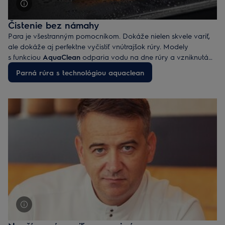
Čistenie bez námahy
Para je všestranným pomocníkom. Dokáže nielen skvele variť,
ale dokáže aj perfektne vyčistiť vnútrajšok rúry. Modely
s funkciou
AquaClean
odparia vodu na dne rúry a vzniknutá
para uvoľní inak odolnú mastnotu a zvyšky jedál na povrchu,
Parná rúra s technológiou aquaclean
ktoré potom stačí jednoducho zotrieť vlhkou utierkou.