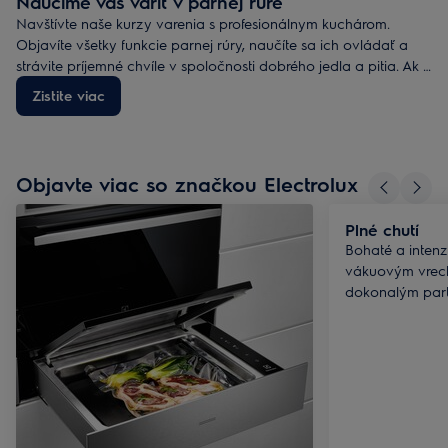
Naučíme vás variť v parnej rúre
Navštívte naše kurzy varenia s profesionálnym kuchárom.
Objavíte všetky funkcie parnej rúry, naučíte sa ich ovládať a
strávite príjemné chvíle v spoločnosti dobrého jedla a pitia. Ak si
potom do 3 mesiacov parnú rúru Electrolux kúpite, vrátime vám
Zistite viac
kurzovné. Alebo využite ponuku a získajte k nákupu parnej rúry
kurz ZADARMO.
Objavte viac so značkou Electrolux
Plné chutí
Bohaté a inten
vákuovým vreck
dokonalým part
SteamPro.