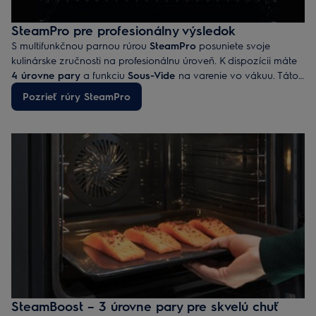
SteamPro pre profesionálny výsledok
S multifunkčnou parnou rúrou
SteamPro
posuniete svoje
kulinárske zručnosti na profesionálnu úroveň. K dispozícii máte
4 úrovne pary
a funkciu
Sous-Vide
na varenie vo vákuu. Táto
rúra je ideálna na dusenie, pečenie mäsa, rýb, chleba i koláčov,
Pozrieť rúry SteamPro
varenie ryže a knedlí, kysnutie cesta, zaváranie, sušenie aj
zohrievanie hotových pokrmov a nahrievanie tanierov.
SteamBoost – 3 úrovne pary pre skvelú chuť