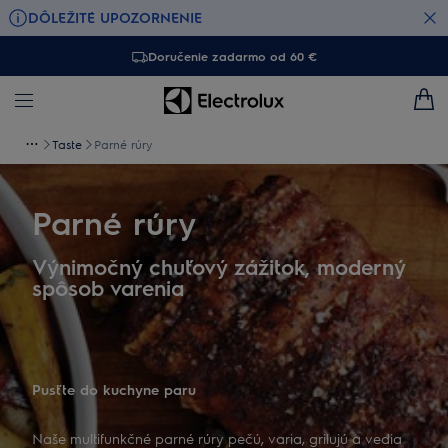
DÔLEŽITÉ UPOZORNENIE
Doručenie zadarmo od 60 €
Taste
Parné rúry
Parné rúry
Výnimočný chuťový zážitok, moderný
spôsob varenia
Pusťte do kuchyne paru
Naše multifunkčné parné rúry pečú, varia, grilujú a vedia