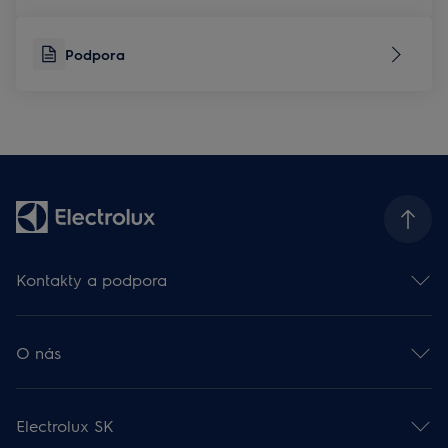
Podpora
Kontakty a podpora
Kontakt
Odber newslettra
O nás
Facebook 🡕
Instagram 🡕
Electrolux vo svete 🡕
YouTube 🡕
Finančné informácie 🡕
Podpora
Electrolux SK
Udržateľnosť 🡕
Rady a návody