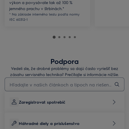
výkon a povysávate tak až 100 %
jemného prachu v štrbinách.*
* Na základe interného testu podľa normy
IEC 60312-1
Podpora
Vedeli ste, že drobné problémy sa dajú často vyriešiť bez
zásahu servisného technika? Prečítajte si informácie nižšie.
Pre vyhľadávanie v článkoch technickej podpory začnite písať
Zaregistrovat spotrebič
Náhradné diely a príslušenstvo