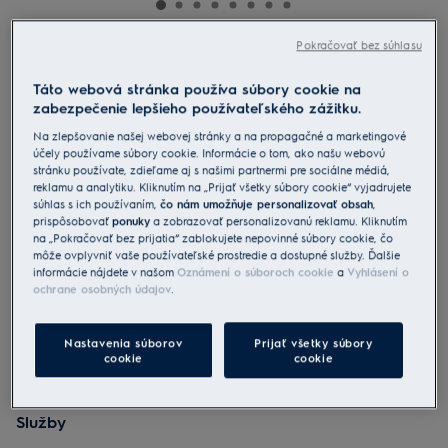
Pokračovať bez súhlasu
EB61C1OG
Vreckový vysávač 600
Táto webová stránka používa súbory cookie na
zabezpečenie lepšieho používateľského zážitku.
4.7 (321)
Na zlepšovanie našej webovej stránky a na propagačné a marketingové
Benefity
účely používame súbory cookie. Informácie o tom, ako našu webovú
stránku používate, zdieľame aj s našimi partnermi pre sociálne médiá,
Vreckový čistič Clean 600 ponúka výkon s jednoduchou obsluhou.
reklamu a analytiku. Kliknutím na „Prijať všetky súbory cookie“ vyjadrujete
Vysoký výkon prinášajúci viditeľné výsledky po vysávaní.
súhlas s ich používaním,
čo nám umožňuje personalizovať obsah
,
Kompletné ovládanie nastavení pri upratovaní nohou.
prispôsobovať
ponuky
a zobrazovať personalizovanú reklamu. Kliknutím
na „Pokračovať bez prijatia“ zablokujete nepovinné súbory cookie, čo
môže ovplyvniť vaše používateľské prostredie a dostupné služby. Ďalšie
informácie nájdete v našom
Oznámení o súboroch cookie
a
Vyhlásení o
ochrane osobných údajov
.
Nastavenia súborov
Prijať všetky súbory
cookie
cookie
Bezpečnostné pokyny a upozornenia podľa nariadenia EÚ
2023/988 sú uvedené v návode na použitie. Pre bezpečné
používanie výrobku si prečítajte celý návod na použitie.
Služby