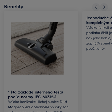
Benefity
Jednoduché či
kompletným 
Vďaka funkcii 
podlahu čistiť 
navijaka kábla,
zapnúť/vypnúť 
použitia rúk.
* Na základe interného testu
podľa normy IEC 60312-1
Vďaka konštrukcii tichej hubice Dust
Magnet Silent dosiahnete vysoký sací
výkon a povysávate tak až 100 %