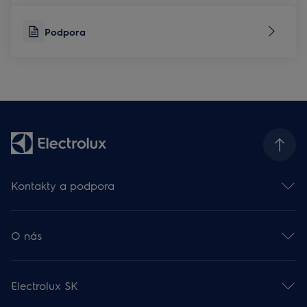
Podpora
Kontakty a podpora
Kontakt
Odber newslettra
O nás
Facebook 🡕
Instagram 🡕
Electrolux vo svete 🡕
YouTube 🡕
Finančné informácie 🡕
Podpora
Electrolux SK
Udržateľnosť 🡕
Rady a návody