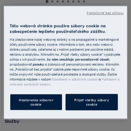
Pokračovať bez súhlasu
EB61H6SW
Vreckový vysávač 600
Táto webová stránka používa súbory cookie na
zabezpečenie lepšieho používateľského zážitku.
4.7 (370)
Na zlepšovanie našej webovej stránky a na propagačné a marketingové
účely používame súbory cookie. Informácie o tom, ako našu webovú
Benefity
stránku používate, zdieľame aj s našimi partnermi pre sociálne médiá,
Vreckový čistič Hygienic 600 s antialergickým filtrom a vreckami S-
reklamu a analytiku. Kliknutím na „Prijať všetky súbory cookie“ vyjadrujete
bag®.
súhlas s ich používaním,
čo nám umožňuje personalizovať obsah
,
Vysoký výkon prinášajúci viditeľné výsledky po vysávaní.
Kompletné ovládanie nastavení pri upratovaní nohou.
prispôsobovať
ponuky
a zobrazovať personalizovanú reklamu. Kliknutím
na „Pokračovať bez prijatia“ zablokujete nepovinné súbory cookie, čo
môže ovplyvniť vaše používateľské prostredie a dostupné služby. Ďalšie
informácie nájdete v našom
Oznámení o súboroch cookie
a
Vyhlásení o
ochrane osobných údajov
.
Nastavenia súborov
Prijať všetky súbory
cookie
cookie
Bezpečnostné pokyny a upozornenia podľa nariadenia EÚ
2023/988 sú uvedené v návode na použitie. Pre bezpečné
používanie výrobku si prečítajte celý návod na použitie.
Služby