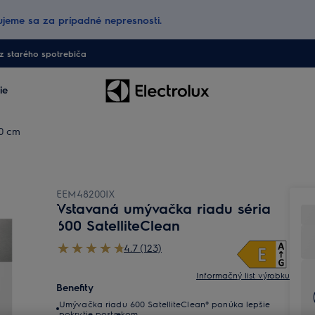
jeme sa za prípadné nepresnosti.
 starého spotrebiča
ie
0 cm
EEM48200IX
Vstavaná umývačka riadu séria
600 SatelliteClean
4.7 (123)
Informačný list výrobku
Benefity
Umývačka riadu 600 SatelliteClean® ponúka lepšie
pokrytie postrekom.