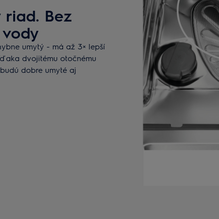
ý riad. Bez
 vody
hybne umytý - má až 3× lepší
Vďaka dvojitému otočnému
, budú dobre umyté aj