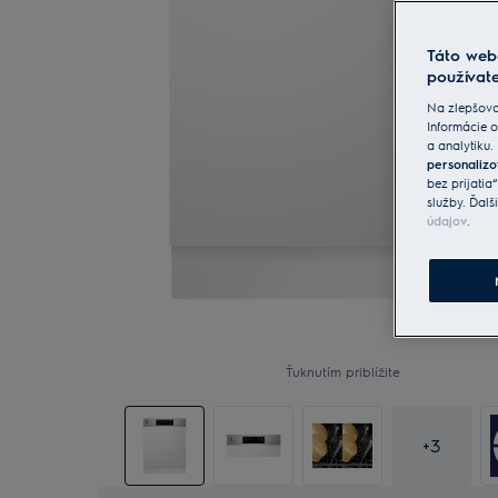
Táto web
používate
Na zlepšova
Informácie o
a analytiku.
personalizo
bez prijatia
služby. Ďalš
údajov
.
Ťuknutím priblížite
+
3