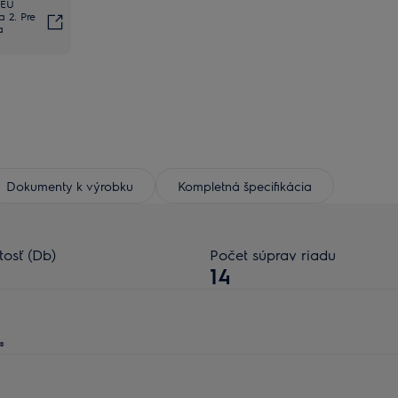
 EÚ
 2. Pre
a
Dokumenty k výrobku
Kompletná špecifikácia
tosť (Db)
Počet súprav riadu
14
®