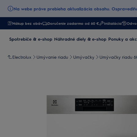
Na webe práve prebieha aktualizácia obsahu. Ospravedlňu
Nákup bez obáv
Doručenie zadarmo od 60 €
Inštalácia
Odvoz
Spotrebiče & e-shop
Náhradné diely & e-shop
Ponuky a akc
Electrolux
Umývanie riadu
Umývačky
Umývačky riadu 6