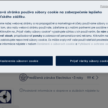
3x lepšie pokrytie vodou s technológiou
SatelliteClean®.
Pokra
V zásuvke MaxiFlex pohodlne uložíte príbor a náčinie
ová stránka používa súbory cookie na zabezpečenie lepšieho
všetkých tvarov a veľkostí
ľského zážitku.
nie našej webovej stránky a na propagačné a marketingové účely používame súbory c
Služby
 tom, ako našu webovú stránku používate, zdieľame aj s našimi partnermi pre sociálne
 Kliknutím na „Prijať všetky súbory cookie“ vyjadrujete súhlas s ich používaním,
čo nám 
vať obsah
, prispôsobovať
ponuky
a zobrazovať personalizovanú reklamu. Kliknutím n
Doručenie Štandard
25 €
Zadarmo
“ zablokujete nepovinné súbory cookie, čo môže ovplyvniť vaše používateľské prostredi
ie informácie nájdete v našom
Oznámení o súboroch cookie
a
Vyhlásení o ochrane o
Doručenie Prémium
35 €
Zadarmo
Nastavenia súborov cookie
Prijať všetky súbory cooki
Odvoz starého spotrebiča
Zadarmo
Predĺžená záruka Electrolux +3 roky
99 €
Podrobné informácie o doprave a službách nájdete tu