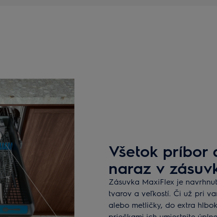
Všetok príbor 
naraz v zásuv
Zásuvka MaxiFlex je navrhnut
tvarov a veľkostí. Či už pri v
alebo metličky, do extra hlbok
priečkami ich umiestnite úpln