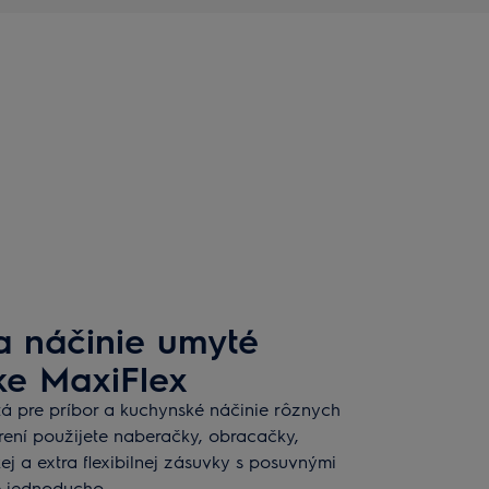
a náčinie umyté
ke MaxiFlex
á pre príbor a kuchynské náčinie rôznych
arení použijete naberačky, obracačky,
ej a extra flexibilnej zásuvky s posuvnými
e jednoducho.