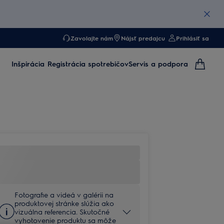
Zavolajte nám
Nájsť predajcu
Prihlásiť sa
Inšpirácia
Registrácia spotrebičov
Servis a podpora
Fotografie a videá v galérii na
produktovej stránke slúžia ako
vizuálna referencia. Skutočné
vyhotovenie produktu sa môže