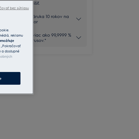
v detailoch líšiť.
čovať bez súhlasu
Rozšírená záruka 10 rokov na
invertor motor
ookie.
Odstraňuje viac ako 99,9999 %
 médiá, reklamu
baktérií a vírusov.*
umožňuje
a „Pokračovať
e a dostupné
sobných
e