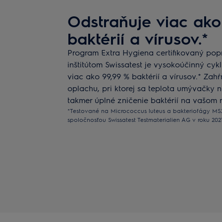
Odstraňuje viac ako
baktérií a vírusov.*
Program Extra Hygiena certifikovaný po
inštitútom Swissatest je vysokoúčinný cyk
viac ako 99,99 % baktérií a vírusov.* Za
oplachu, pri ktorej sa teplota umývačky n
takmer úplné zničenie baktérií na vašom r
*Testované na Micrococcus luteus a bakteriofágy M
spoločnosťou Swissatest Testmaterialien AG v roku 202