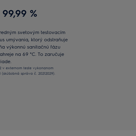
 99,99 %
predným svetovým testovacím
lus umývania, ktorý odstraňuje
hŕňa výkonnú sanitačnú fázu
ahreje na 69 °C. To zaručuje
iade.
S2 v externom teste vykonanom
1 (skúšobná správa č. 20212029).