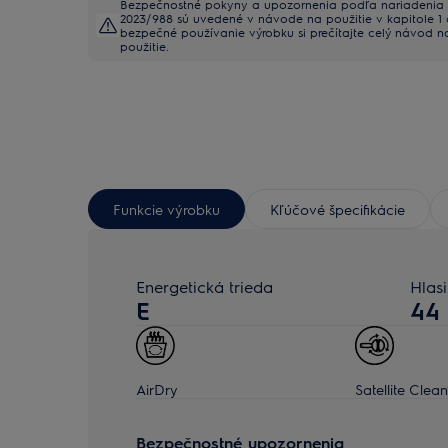
Bezpečnostné pokyny a upozornenia podľa nariadenia
2023/988 sú uvedené v návode na použitie v kapitole 1 a
bezpečné používanie výrobku si prečítajte celý návod n
použitie.
Funkcie výrobku
Kľúčové špecifikácie
Energetická trieda
Hlasi
E
44
AirDry
Satellite Clean
Bezpečnostné upozornenia