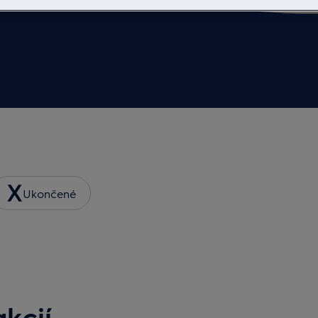
Ukončené
kcií