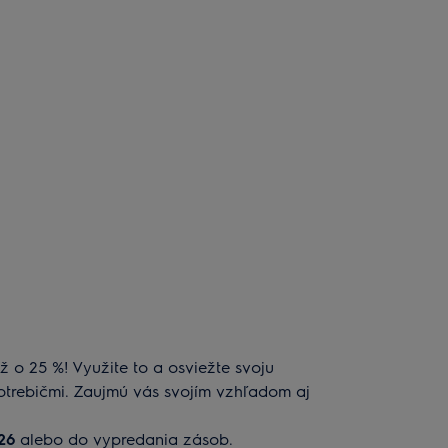
ž o 25 %! Využite to a osviežte svoju
trebičmi. Zaujmú vás svojím vzhľadom aj
026
alebo do vypredania zásob.