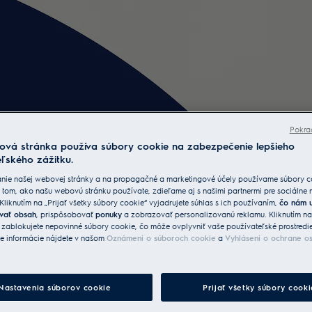
Pokra
ová stránka používa súbory cookie na zabezpečenie lepšieho
ľského zážitku.
ky a akcie
nie našej webovej stránky a na propagačné a marketingové účely používame súbory c
 tom, ako našu webovú stránku používate, zdieľame aj s našimi partnermi pre sociálne
 Kliknutím na „Prijať všetky súbory cookie“ vyjadrujete súhlas s ich používaním,
čo nám 
vať obsah
, prispôsobovať
ponuky
a zobrazovať personalizovanú reklamu. Kliknutím n
arček,
“ zablokujete nepovinné súbory cookie, čo môže ovplyvniť vaše používateľské prostredi
ie informácie nájdete v našom
Oznámení o súboroch cookie
a
Vyhlásení o ochrane o
Nastavenia súborov cookie
Prijať všetky súbory cooki