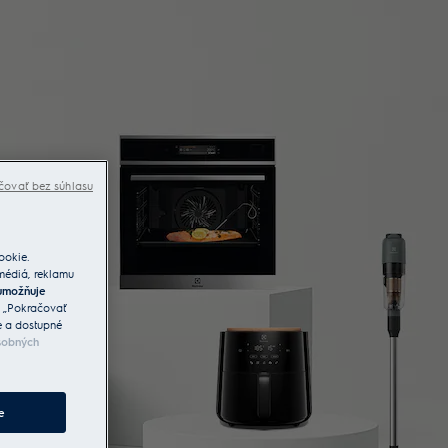
čovať bez súhlasu
ookie.
 médiá, reklamu
umožňuje
a „Pokračovať
e a dostupné
sobných
e