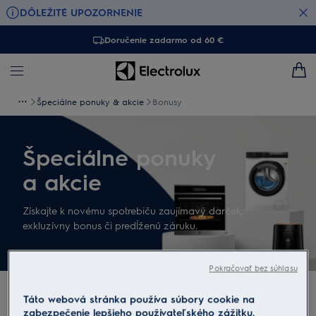
DÔLEŽITÉ UPOZORNENIE
Doručenie zadarmo od 60 €
Špeciálne ponuky & akcie
Bonusy
Špeciálne ponuky
a akcie
Získajte k novému spotrebiču zaujímavý darček,
exkluzívny bonus či predĺženú záruku.
Pokračovať bez súhlasu
Táto webová stránka používa súbory cookie na
zabezpečenie lepšieho používateľského zážitku.