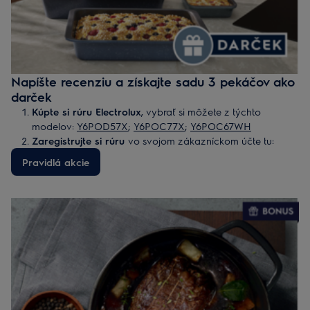
Napíšte recenziu a získajte sadu 3 pekáčov ako
darček
Kúpte si rúru Electrolux
, vybrať si môžete z týchto
modelov:
Y6POD57X
;
Y6POC77X
;
Y6POC67WH
Zaregistrujte si rúru
vo svojom zákazníckom účte tu:
Registrácia spotrebiča
Pravidlá akcie
Napíšte recenziu
na svoju novú rúru:
Napísať recenziu
.
Vyfoťte zverejnenú recenziu
(ako snímku
obrazovky/printscreen).
Vyplňte formulár, nahrajte fotografiu:
Electrolux –
zaregistrujte svoju recenziu
a odošlite registráciu.
Darček
vám bude zaslaný do 60 dní po schválení
registrácie.