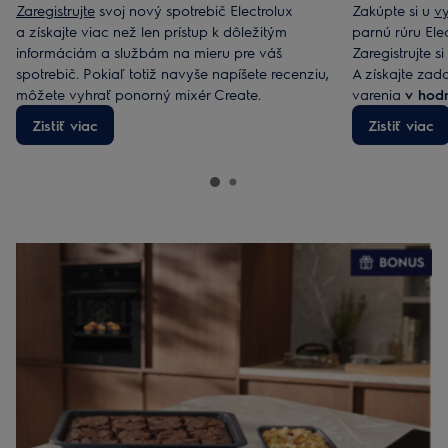
Zaregistrujte
svoj nový spotrebič Electrolux
Zakúpte si u
v
a získajte viac než len prístup k dôležitým
parnú rúru Elec
informáciám a službám na mieru pre váš
Zaregistrujte s
spotrebič. Pokiaľ totiž navyše napíšete recenziu,
A získajte zad
môžete vyhrať ponorný mixér Create.
varenia
v hod
Zistiť viac
Zistiť viac