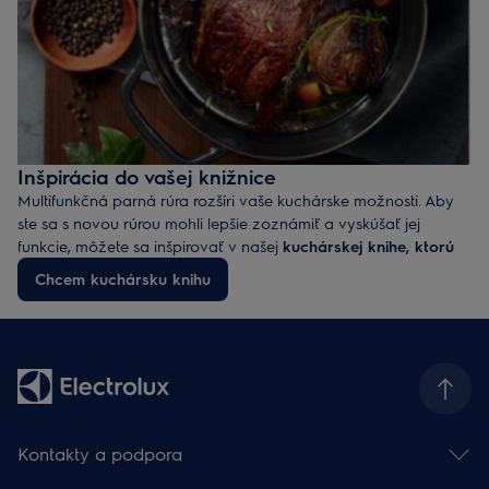
Inšpirácia do vašej knižnice
Multifunkčná parná rúra rozšíri vaše kuchárske možnosti. Aby
ste sa s novou rúrou mohli lepšie zoznámiť a vyskúšať jej
funkcie, môžete sa inšpirovať v našej
kuchárskej knihe, ktorú
vám zadarmo pridáme k nákupu
. Nájdete v nej originálne
Chcem kuchársku knihu
recepty na predjedlá, hlavné chody aj dezerty, aby ste mohli
pripraviť skvelé kompletné menu.
Kontakty a podpora