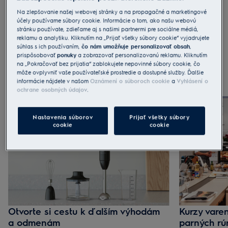
Na zlepšovanie našej webovej stránky a na propagačné a marketingové
Akcie
Záruky
Bonusy
účely používame súbory cookie. Informácie o tom, ako našu webovú
stránku používate, zdieľame aj s našimi partnermi pre sociálne médiá,
reklamu a analytiku. Kliknutím na „Prijať všetky súbory cookie“ vyjadrujete
Ukončené
súhlas s ich používaním,
čo nám umožňuje personalizovať obsah
,
prispôsobovať
ponuky
a zobrazovať personalizovanú reklamu. Kliknutím
na „Pokračovať bez prijatia“ zablokujete nepovinné súbory cookie, čo
môže ovplyvniť vaše používateľské prostredie a dostupné služby. Ďalšie
informácie nájdete v našom
Oznámení o súboroch cookie
a
Vyhlásení o
Aktuálny zoznam bonusov
ochrane osobných údajov
.
Nastavenia súborov
Prijať všetky súbory
cookie
cookie
Otvorte si cestu k ďalším výhodám
Kurzy varen
a odmenám
parných rú