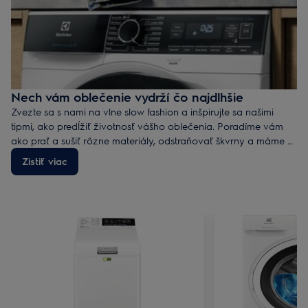
Nech vám oblečenie vydrží čo najdlhšie
Zvezte sa s nami na vlne slow fashion a inšpirujte sa našimi
tipmi, ako predĺžiť životnosť vášho oblečenia. Poradíme vám
ako prať a sušiť rôzne materiály, odstraňovať škvrny a máme aj
niekoľko nápadov na oživenie starších kúskov.
Zistiť viac