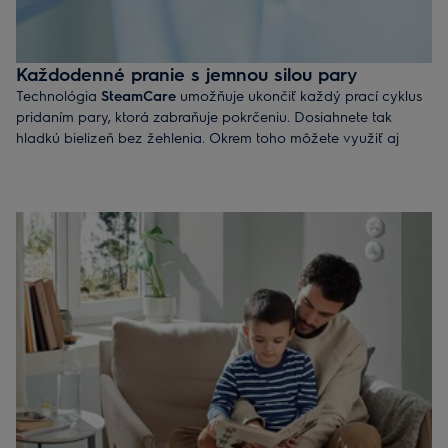
Každodenné pranie s jemnou silou pary
Technológia
SteamCare
umožňuje ukončiť každý prací cyklus
pridaním pary, ktorá zabraňuje pokrčeniu. Dosiahnete tak
hladkú bielizeň bez žehlenia. Okrem toho môžete využiť aj
samostatné parné programy na rýchle osvieženie oblečenia
bez toho, aby ste ho museli prať.
Objavte práčky so systémom SteamCare
hlboké spredu
plnené
nebo
zvrchu plnené
.