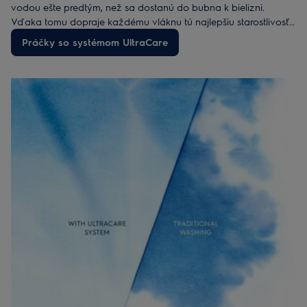
vodou ešte predtým, než sa dostanú do bubna k bielizni.
Vďaka tomu dopraje každému vláknu tú najlepšiu starostlivosť
a ochranu. Výsledkom je hebké, mäkké a dokonale čisté
Práčky so systémom UltraCare
oblečenie, ktoré si dlhšie zachová perfektný vzhľad.