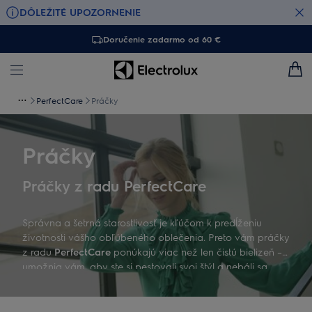
DÔLEŽITÉ UPOZORNENIE
Doručenie zadarmo od 60 €
PerfectCare
Práčky
Práčky
Práčky z radu PerfectCare
Správna a šetrná starostlivosť je kľúčom k predĺženiu
životnosti vášho obľúbeného oblečenia. Preto vám práčky
z radu
PerfectCare
ponúkajú viac než len čistú bielizeň –
umožnia vám, aby ste si pestovali svoj štýl a nebáli sa
investovať do oblečenia, o ktoré sa dôkladne postarajú
naše vyspelé technológie.