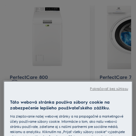
PerfectCare 800
PerfectCare 70
SensiCare
Pokračovať bez súhlasu
SteamCare
SensiCare
Táto webová stránka používa súbory cookie na
UltraCare
SteamCare
zabezpečenie lepšieho používateľského zážitku.
Na zlepšovanie našej webovej stránky a na propagačné a marketingové
účely používame súbory cookie. Informácie o tom, ako našu webovú
stránku používate, zdieľame aj s našimi partnermi pre sociálne médiá,
Zobraziť spotrebič
Zobraziť
reklamu a analytiku. Kliknutím na „Prijať všetky súbory cookie“ vyjadrujete