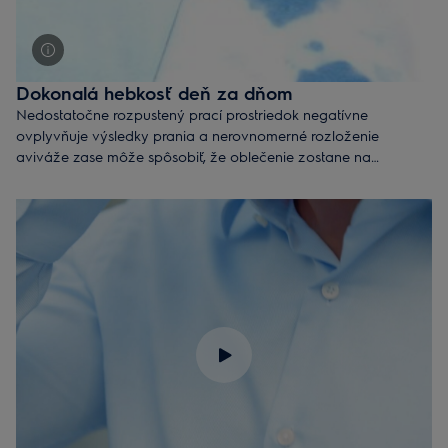
Dokonalá hebkosť deň za dňom
Nedostatočne rozpustený prací prostriedok negatívne
ovplyvňuje výsledky prania a nerovnomerné rozloženie
aviváže zase môže spôsobiť, že oblečenie zostane na
niektorých miestach drsné. Práčka s technológiou UltraCare
zmieša prací prostriedok a neskôr aviváž s vodou ešte pred
samotným kontaktom s bielizňou. Každé vlákno vášho odevu
tak bude perfektne čisté a chránené a vy si môžete užívať
svieže a hebké oblečenie.