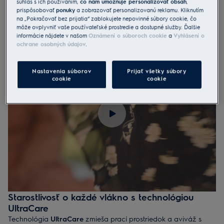
súhlas s ich používaním,
čo nám umožňuje personalizovať obsah
,
prispôsobovať
ponuky
a zobrazovať personalizovanú reklamu. Kliknutím
na „Pokračovať bez prijatia“ zablokujete nepovinné súbory cookie, čo
môže ovplyvniť vaše používateľské prostredie a dostupné služby. Ďalšie
informácie nájdete v našom
Oznámení o súboroch cookie
a
Vyhlásení o
ochrane osobných údajov
.
Nastavenia súborov
Prijať všetky súbory
cookie
cookie
Starostlivosť o každé vlákno s technológiou
UltraCare
Technológia
UltraCare
zmieša prací prostriedok a aviváž s