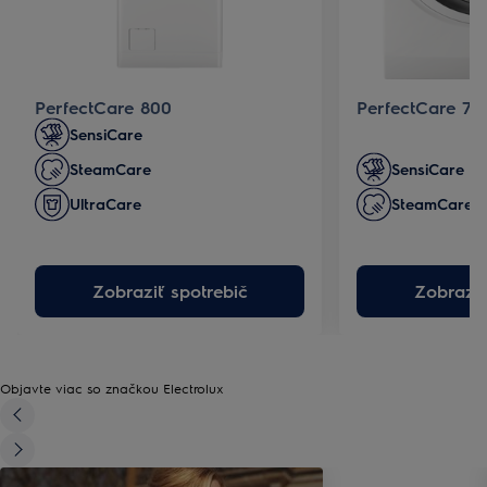
PerfectCare 800
PerfectCare 70
SensiCare
SteamCare
SensiCare
UltraCare
SteamCare
Zobraziť spotrebič
Zobraziť
Objavte viac so značkou Electrolux