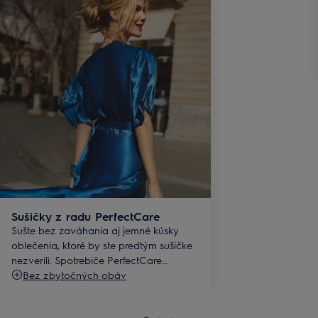
Sušičky z radu PerfectCare
Sušte bez zaváhania aj jemné kúsky
oblečenia, ktoré by ste predtým sušičke
nezverili. Spotrebiče PerfectCare
predĺžia životnosť vašich odevov.
Bez zbytočných obáv