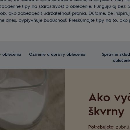
odenné tipy na starostlivosť o oblečenie. Fungujú aj bez t
sob, ako zabezpečiť udržateľnosť prania. Dúfame, že inšpiru
íme dnes, ovplyvňuje budúcnosť. Preskúmajte tipy na to, ako 
 oblečenia
Oživenie a úpravy oblečenia
Správne sklad
oblečeni
Ako vyč
škvrny
Potrebujete:
zubnú 