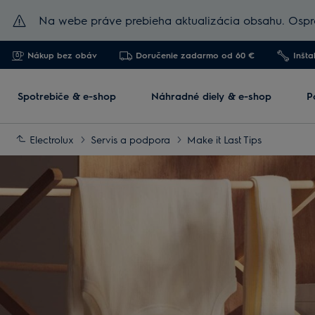
Na webe práve prebieha aktualizácia obsahu. Ospra
Nákup bez obáv
Doručenie zadarmo od 60 €
Inšta
Spotrebiče & e-shop
Náhradné diely & e-shop
P
Electrolux
Servis a podpora
Make it Last Tips