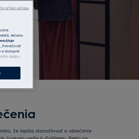
čovať bez súhlasu
ookie.
 médiá, reklamu
umožňuje
a „Pokračovať
e a dostupné
bných údajov
.
e
ečenia
to, že lepšia starostlivosť o oblečenie
k čoskoro vedie k ďalšiemu. Preto sa