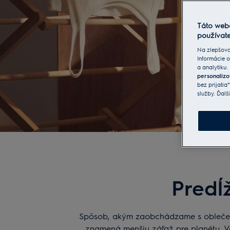
Táto web
používate
Na zlepšova
Informácie o
a analytiku.
personalizo
bez prijatia
služby. Ďalš
Predĺ
Spôsob, akým zaobchádzame s oblečením,
znamená menšiu záťaž pre planétu. V