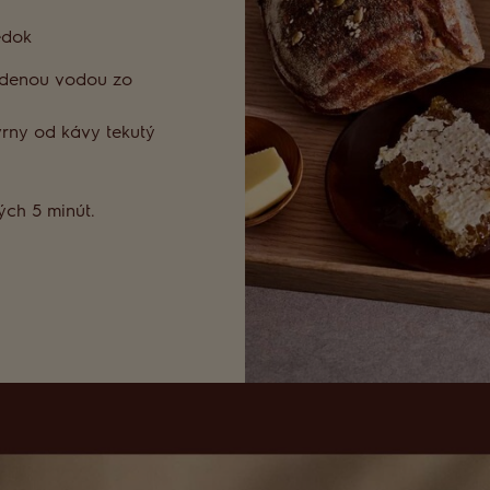
edok
udenou vodou zo
vrny od kávy tekutý
ých 5 minút.