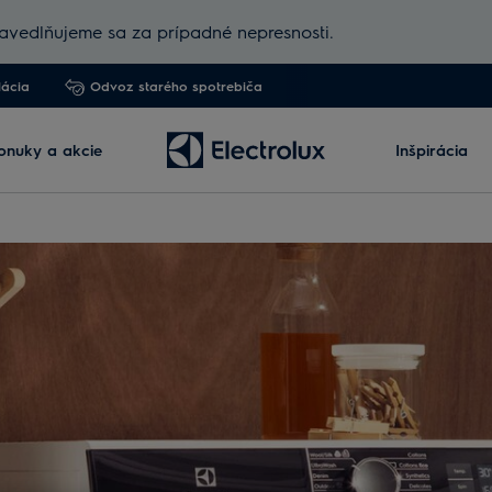
vedlňujeme sa za prípadné nepresnosti.
lácia
Odvoz starého spotrebiča
onuky a akcie
Inšpirácia