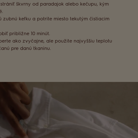
strániť škvrny od paradajok alebo kečupu, kým
é.
 zubnú kefku a potrite miesto tekutým čistiacim
iť približne 10 minút.
erte ako zvyčajne, ale použite najvyššiu teplotu
anú pre danú tkaninu.