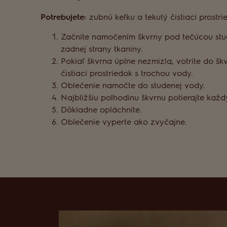
Potrebujete:
zubnú kefku a tekutý čistiaci prostri
Začnite namočením škvrny pod tečúcou st
zadnej strany tkaniny.
Pokiaľ škvrna úplne nezmizla, votrite do šk
čistiaci prostriedok s trochou vody.
Oblečenie namočte do studenej vody.
Najbližšiu polhodinu škvrnu potierajte každ
Dôkladne opláchnite.
Oblečenie vyperte ako zvyčajne.