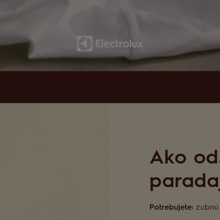
Ako ods
parada
Potrebujete:
zubnú k