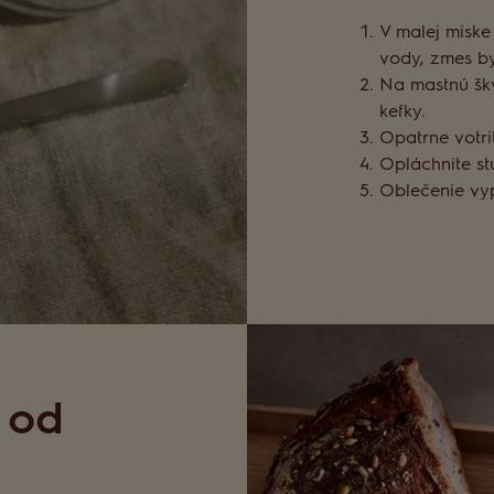
V malej miske
vody, zmes by
Na mastnú šk
kefky.
Opatrne votrit
Opláchnite s
Oblečenie vy
 od