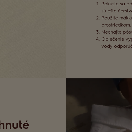
Pokúste sa od
sú ešte čerstv
Použite mäkkú
prostriedkom.
Nechajte pôsob
Oblečenie vyp
vody odporúč
hnuté