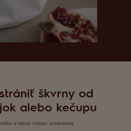
trániť škvrny od
jok alebo kečupu
efku a tekutý čistiaci prostriedok