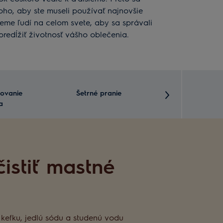
oho, aby ste museli používať najnovšie
jeme ľudí na celom svete, aby sa správali
predĺžiť životnosť vášho oblečenia.
ovanie
Šetrné pranie
Šetrné suš
a
istiť mastné
kefku, jedlú sódu a studenú vodu