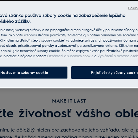
Pokra
ová stránka používa súbory cookie na zabezpečenie lepšieho
ľského zážitku.
nie našej webovej stránky a na propagačné a marketingové účely používame súbory c
 tom, ako našu webovú stránku používate, zdieľame aj s našimi partnermi pre sociálne
 Kliknutím na „Prijať všetky súbory cookie“ vyjadrujete súhlas s ich používaním,
čo nám 
vať obsah
, prispôsobovať
ponuky
a zobrazovať personalizovanú reklamu. Kliknutím n
“ zablokujete nepovinné súbory cookie, čo môže ovplyvniť vaše používateľské prostredi
ie informácie nájdete v našom
Oznámení o súboroch cookie
a
Vyhlásení o ochrane oso
Nastavenia súborov cookie
Prijať všetky súbory cooki
MAKE IT LAST
žte životnosť vášho obl
 je dôležitý nielen pre zachovanie jeho vzhľadu, ale aj pre
eríme, že každá zmena sa začína doma, a že jeden malý kro