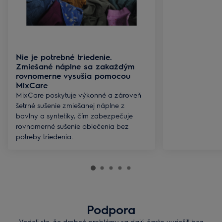
Nie je potrebné triedenie.
Zmiešané náplne sa zakaždým
rovnomerne vysušia pomocou
MixCare
MixCare poskytuje výkonné a zároveň
šetrné sušenie zmiešanej náplne z
bavlny a syntetiky, čím zabezpečuje
rovnomerné sušenie oblečenia bez
potreby triedenia.
Podpora
Vedeli ste, že drobné problémy sa dajú často vyriešiť bez