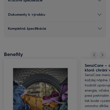
Kľúčové špecifikácie
Dokumenty k výrobku
Kompletná špecifikácia
Benefity
SensiCare – 
ktoré chráni 
SensiCare meria
každej náplne.
hodnôt upravuje
energie, vďaka
pred prehriatím
tak bude vyzer
omnoho dlhšie.