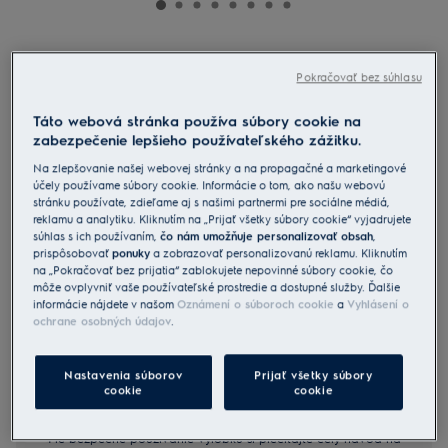
EW6D283AC
Sušička bielizne 600 GentleCare
Pokračovať bez súhlasu
Táto webová stránka používa súbory cookie na
5 (4)
zabezpečenie lepšieho používateľského zážitku.
Na zlepšovanie našej webovej stránky a na propagačné a marketingové
Informačný list výrobku
účely používame súbory cookie. Informácie o tom, ako našu webovú
Benefity
stránku používate, zdieľame aj s našimi partnermi pre sociálne médiá,
Sušiaca technológia 600 GentleCare suší a súčasne ošetruje
reklamu a analytiku. Kliknutím na „Prijať všetky súbory cookie“ vyjadrujete
oblečenie.
súhlas s ich používaním,
čo nám umožňuje personalizovať obsah
,
Sušte bavlnu a syntetiku spolu pomocou funkcie MixCare.
prispôsobovať
ponuky
a zobrazovať personalizovanú reklamu. Kliknutím
SensiCare dynamicky meria a upravuje čas sušenia, aby zabránila
na „Pokračovať bez prijatia“ zablokujete nepovinné súbory cookie, čo
presušeniu.
môže ovplyvniť vaše používateľské prostredie a dostupné služby. Ďalšie
informácie nájdete v našom
Oznámení o súboroch cookie
a
Vyhlásení o
ochrane osobných údajov
.
Nastavenia súborov
Prijať všetky súbory
cookie
cookie
Bezpečnostné pokyny a upozornenia podľa nariadenia EÚ
2023/988 sú uvedené v návode na použitie v kapitole 1 a 2.
Pre bezpečné používanie výrobku si prečítajte celý návod na