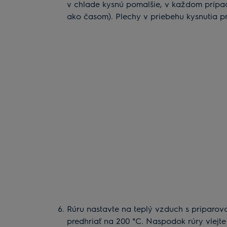
v chlade kysnú pomalšie, v každom prípa
ako časom). Plechy v priebehu kysnutia pr
Rúru nastavte na teplý vzduch s priparov
predhriať na 200 °C. Naspodok rúry vlejte 