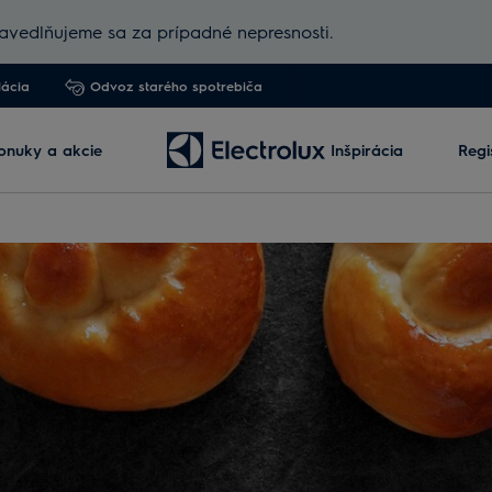
vedlňujeme sa za prípadné nepresnosti.
lácia
Odvoz starého spotrebiča
onuky a akcie
Inšpirácia
Regi