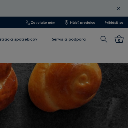
Zavolajte nám
Nájsť predajcu
Prihlásiť sa
Vyhľadať
strácia spotrebičov
Servis a podpora
0