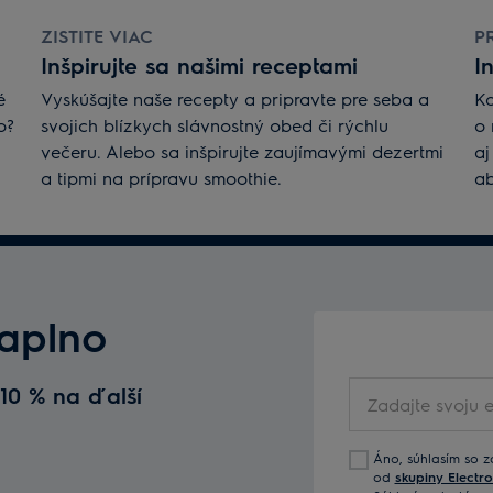
ZISTITE VIAC
P
Inšpirujte sa našimi receptami
I
é
Vyskúšajte naše recepty a pripravte pre seba a
Ka
o?
svojich blízkych slávnostný obed či rýchlu
o 
večeru. Alebo sa inšpirujte zaujímavými dezertmi
aj
a tipmi na prípravu smoothie.
ab
naplno
Zadajte
 10 % na ďalší
svoju
e-
Áno, súhlasím so z
mailovú
od
skupiny Electro