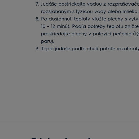
Judáše postriekajte vodou z rozprašovača
rozšľahaným s lyžicou vody alebo mlieka.
Po dosiahnutí teploty vložte plechy s vy
10 – 12 minút. Podľa potreby teplotu znížt
prestriedajte plechy v polovici pečenia (
paru).
Teplé judáše podľa chuti potrite rozohri