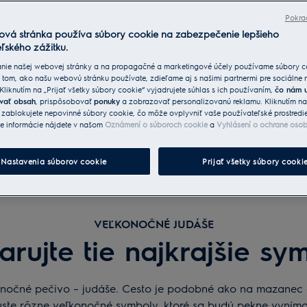
Pokra
ová stránka používa súbory cookie na zabezpečenie lepšieho
ľského zážitku.
nie našej webovej stránky a na propagačné a marketingové účely používame súbory c
 tom, ako našu webovú stránku používate, zdieľame aj s našimi partnermi pre sociálne
 Kliknutím na „Prijať všetky súbory cookie“ vyjadrujete súhlas s ich používaním,
čo nám 
vať obsah
, prispôsobovať
ponuky
a zobrazovať personalizovanú reklamu. Kliknutím n
“ zablokujete nepovinné súbory cookie, čo môže ovplyvniť vaše používateľské prostredi
ie informácie nájdete v našom
Oznámení o súboroch cookie
a
Vyhlásení o ochrane oso
Nastavenia súborov cookie
Prijať všetky súbory cooki
VEĽKONOČNÉ JUDÁŠE
arujte tie najkrajšie sy
ľkonočné pečivo – judáše. Cesto je podobné ako na mazanec a
úste rôzne veľkonočné symboly, ktoré sa budú pekne vyním