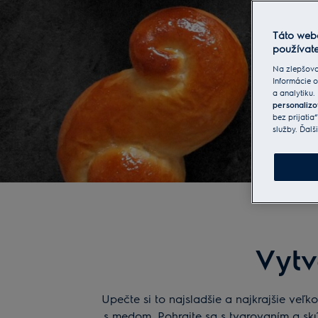
Táto web
používate
Na zlepšova
Informácie o
a analytiku.
personalizo
bez prijatia
služby. Ďalš
Vytv
Upečte si to najsladšie a najkrajšie ve
s medom. Pohrajte sa s tvarovaním a sk