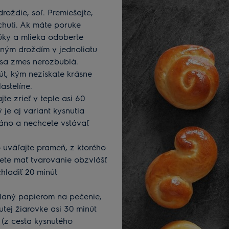
oždie, soľ. Premiešajte,
chuti. Ak máte poruke
úky a mlieka odoberte
eným droždím v jednoliatu
 sa zmes nerozbublá.
nút, kým nezískate krásne
astelíne.
te zrieť v teple asi 60
je aj variant kysnutia
ráno a nechcete vstávať
 uváľajte prameň, z ktorého
cete mať tvarovanie obzvlášť
hladiť 20 minút
tlaný papierom na pečenie,
utej žiarovke asi 30 minút
 (z cesta kysnutého