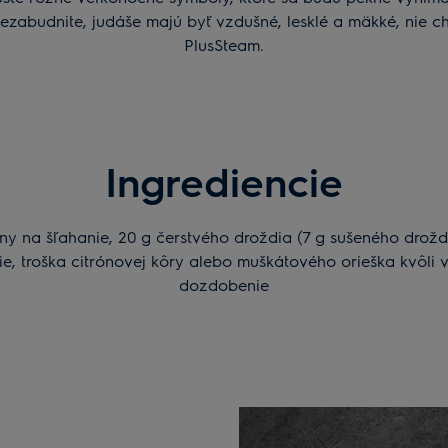
ezabudnite, judáše majú byť vzdušné, lesklé a mäkké, nie 
PlusSteam.
Ingrediencie
any na šľahanie, 20 g čerstvého droždia (7 g sušeného drožd
retie, troška citrónovej kôry alebo muškátového orieška kvôli
dozdobenie