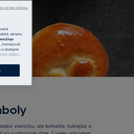
čovať bez súhlasu
ookie.
 médiá, reklamu
umožňuje
a „Pokračovať
e a dostupné
bných údajov
.
e
mboly
lebo vianočku, ale bohatšie, hutnejšie a
ať na sviatočnom stole. S video návodom