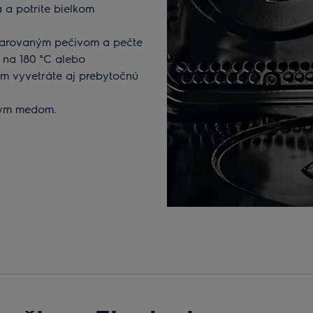
 a potrite bielkom
tvarovaným pečivom a pečte
e na 180 °C alebo
tým vyvetráte aj prebytočnú
atym medom.