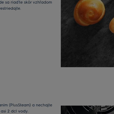
de sa riaďte skôr vzhľadom
estriedajte.
aním (PlusSteam) a nechajte
asi 2 dcl vody.