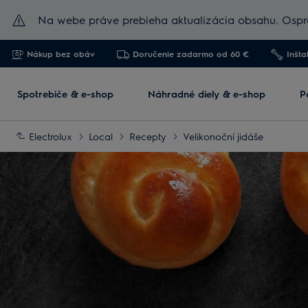
Na webe práve prebieha aktualizácia obsahu. Ospra
Nákup bez obáv
Doručenie zadarmo od 60 €
Inšta
Spotrebiče & e-shop
Náhradné diely & e-shop
P
Electrolux
Local
Recepty
Velikonoční jidáše