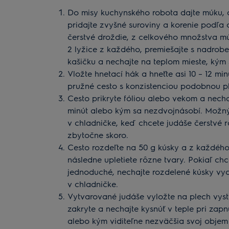
Do misy kuchynského robota dajte múku, dr
pridajte zvyšné suroviny a korenie podľa 
čerstvé droždie, z celkového množstva m
2 lyžice z každého, premiešajte s nadrob
kašičku a nechajte na teplom mieste, kým
Vložte hnetací hák a hneťte asi 10 – 12 mi
pružné cesto s konzistenciou podobnou pl
Cesto prikryte fóliou alebo vekom a nechaj
minút alebo kým sa nezdvojnásobí. Možný 
v chladničke, keď chcete judáše čerstvé 
zbytočne skoro.
Cesto rozdeľte na 50 g kúsky a z každého
následne upletiete rôzne tvary. Pokiaľ ch
jednoduché, nechajte rozdelené kúsky vyc
v chladničke.
Vytvarované judáše vyložte na plech vys
zakryte a nechajte kysnúť v teple pri zapn
alebo kým viditeľne nezväčšia svoj objem