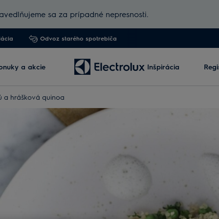
vedlňujeme sa za prípadné nepresnosti.
lácia
Odvoz starého spotrebiča
onuky a akcie
Inšpirácia
Regi
gú a hrášková quinoa