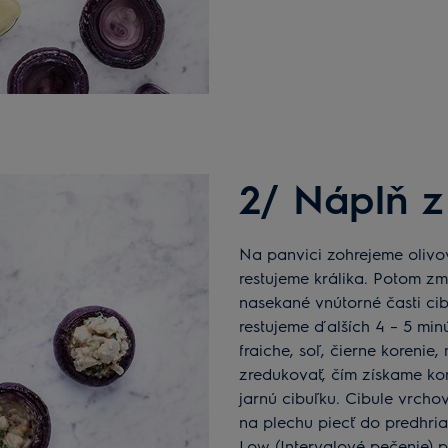
2/ Náplň z
Na panvici zohrejeme olivový olej a na ňom sprudka cca 2 minúty
restujeme králika. Potom zm
nasekané vnútorné časti ci
restujeme ďalších 4 – 5 min
fraiche, soľ, čierne koreni
zredukovať, čím získame k
jarnú cibuľku. Cibule vrch
na plechu piecť do predhria
Low (Intervalové pečenie) 