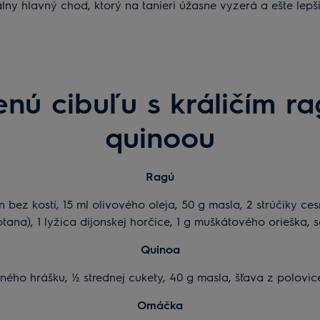
lny hlavný chod, ktorý na tanieri úžasne vyzerá a ešte lepši
enú cibuľu s králičím r
quinoou
Ragú
n bez kostí, 15 ml olivového oleja, 50 g masla, 2 strúčiky ce
motana), 1 lyžica dijonskej horčice, 1 g muškátového orieška
Quinoa
ého hrášku, ½ strednej cukety, 40 g masla, šťava z polovice 
Omáčka