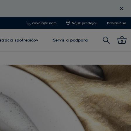
Zavolajte nám
Nájsť predajcu
Prihlásiť sa
Vyhľadať
strácia spotrebičov
Servis a podpora
0