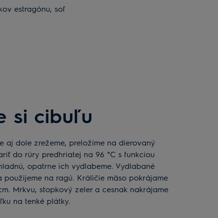
tkov estragónu, soľ
e si cibuľu
riť do rúry predhriatej na 96 °C s funkciou
hladnú, opatrne ich vydlabeme. Vydlabané
 použijeme na ragú. Králičie mäso pokrájame
cm. Mrkvu, stopkový zeler a cesnak nakrájame
ľku na tenké plátky.