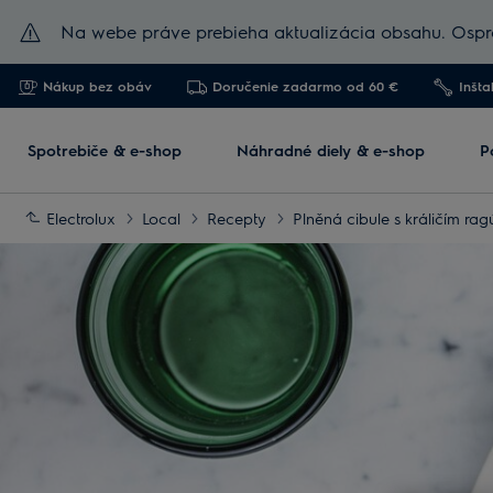
Na webe práve prebieha aktualizácia obsahu. Ospra
Nákup bez obáv
Doručenie zadarmo od 60 €
Inšta
Spotrebiče & e-shop
Náhradné diely & e-shop
P
Electrolux
Local
Recepty
Plněná cibule s králičím ra