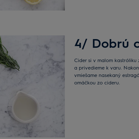
4/ Dobrú c
Cider si v malom kastróliku zvaríme na polovicu, pridáme smotanu, osolíme
a privedieme k varu. Nako
vmiešame nasekaný estragó
omáčkou zo cideru.