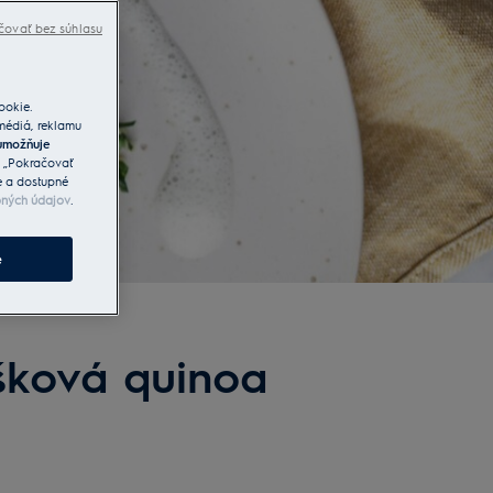
čovať bez súhlasu
ookie.
 médiá, reklamu
umožňuje
a „Pokračovať
e a dostupné
bných údajov
.
e
ášková quinoa