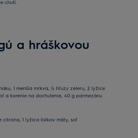
e chutí.
agú a hráškovou
snaku, 1 menšia mrkva, ½ hľuzy zeleru, 2 lyžice
, soľ a korenie na dochutenie, 40 g parmezánu
citróna, 1 lyžica lístkov mäty, soľ