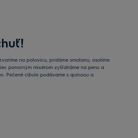
huť!
niec ponorným mixérom vyšľaháme na penu a
n. Pečené cibule podávame s quinoou a