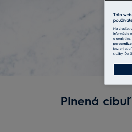
Táto web
používate
Na zlepšova
Informácie o
a analytiku.
personalizo
bez prijatia
služby. Ďalš
Plnená cibuľ