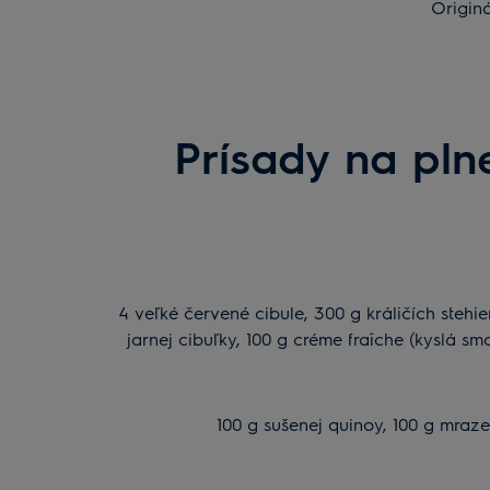
Originá
Prísady na pln
4 veľké červené cibule, 300 g králičích stehie
jarnej cibuľky, 100 g créme fraîche (kyslá s
100 g sušenej quinoy, 100 g mrazen