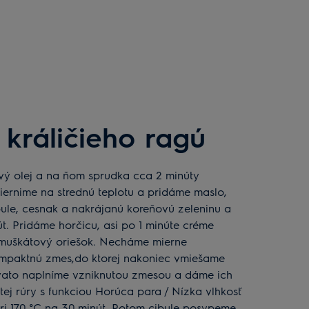
 králičieho ragú
iernime na strednú teplotu a pridáme maslo,
bule, cesnak a nakrájanú koreňovú zeleninu a
út. Pridáme horčicu, asi po 1 minúte créme
e, muškátový oriešok. Necháme mierne
ompaktnú zmes,do ktorej nakoniec vmiešame
ovato naplníme vzniknutou zmesou a dáme ich
tej rúry s funkciou Horúca para / Nízka vlhkosť
pri 170 °C na 30 minút. Potom cibule posypeme