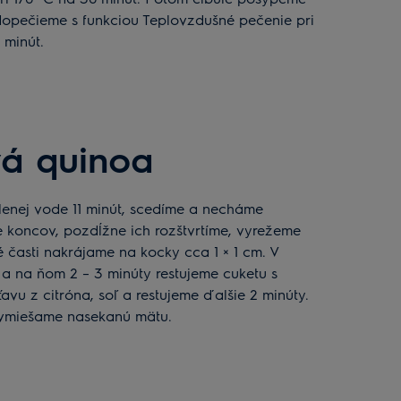
pečieme s funkciou Teplovzdušné pečenie pri
 minút.
vá quinoa
 koncov, pozdĺžne ich rozštvrtíme, vyrežeme
 časti nakrájame na kocky cca 1 × 1 cm. V
 a na ňom 2 – 3 minúty restujeme cuketu s
avu z citróna, soľ a restujeme ďalšie 2 minúty.
vmiešame nasekanú mätu.