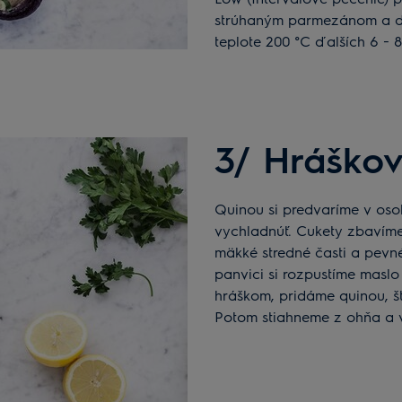
strúhaným parmezánom a do
teplote 200 °C ďalších 6 − 8
3/ Hráško
Quinou si predvaríme v osolenej vode 11 minút, scedíme a necháme
vychladnúť. Cukety zbavíme
mäkké stredné časti a pevné
panvici si rozpustíme maslo
hráškom, pridáme quinou, šť
Potom stiahneme z ohňa a 