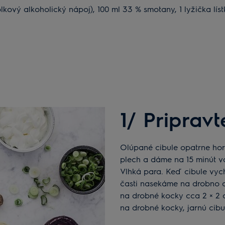
blkový alkoholický nápoj), 100 ml 33 % smotany, 1 lyžička lís
1/ Pripravt
Olúpané cibule opatrne hore aj dole zrežeme, preložíme na dierovaný
plech a dáme na 15 minút va
Vlhká para. Keď cibule vyc
časti nasekáme na drobno a
na drobné kocky cca 2 × 2 
na drobné kocky, jarnú cibu