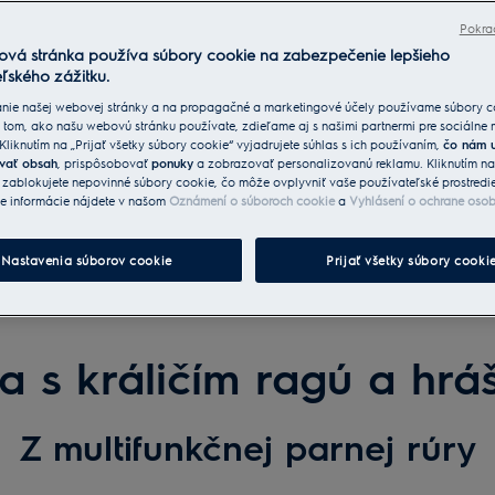
Pokra
ová stránka používa súbory cookie na zabezpečenie lepšieho
ľského zážitku.
nie našej webovej stránky a na propagačné a marketingové účely používame súbory c
 tom, ako našu webovú stránku používate, zdieľame aj s našimi partnermi pre sociálne
 Kliknutím na „Prijať všetky súbory cookie“ vyjadrujete súhlas s ich používaním,
čo nám 
vať obsah
, prispôsobovať
ponuky
a zobrazovať personalizovanú reklamu. Kliknutím n
“ zablokujete nepovinné súbory cookie, čo môže ovplyvniť vaše používateľské prostredi
ie informácie nájdete v našom
Oznámení o súboroch cookie
a
Vyhlásení o ochrane oso
Nastavenia súborov cookie
Prijať všetky súbory cooki
a s králičím ragú a hr
Z multifunkčnej parnej rúry