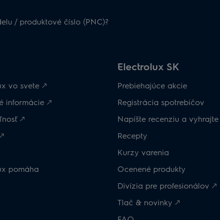
delu / produktové číslo (PNC)?
Electrolux SK
ux vo svete 🡕
Prebiehajúce akcie
 informácie 🡕
Registrácia spotrebičov
nosť 🡕
Napíšte recenziu a vyhrajte
🡕
Recepty
Kurzy varenia
lux pomáha
Ocenené produkty
Divízia pre profesionálov 🡕
Tlač & novinky 🡕
FAQ