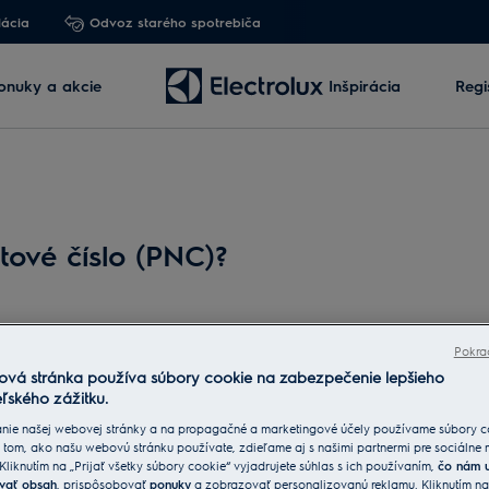
lácia
Odvoz starého spotrebiča
onuky a akcie
Inšpirácia
Regi
tové číslo (PNC)?
Pokra
ová stránka používa súbory cookie na zabezpečenie lepšieho
ľského zážitku.
nie našej webovej stránky a na propagačné a marketingové účely používame súbory c
 tom, ako našu webovú stránku používate, zdieľame aj s našimi partnermi pre sociálne
a typovom štítku, ktorý sa nachádza na spotrebiči.
 Kliknutím na „Prijať všetky súbory cookie“ vyjadrujete súhlas s ich používaním,
čo nám 
vať obsah
, prispôsobovať
ponuky
a zobrazovať personalizovanú reklamu. Kliknutím n