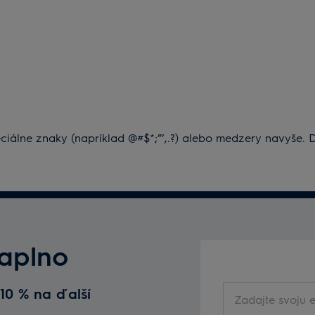
eciálne znaky (napríklad @#$*;”’,.?) alebo medzery navyše
naplno
Zadajte
 10 % na ďalší
svoju