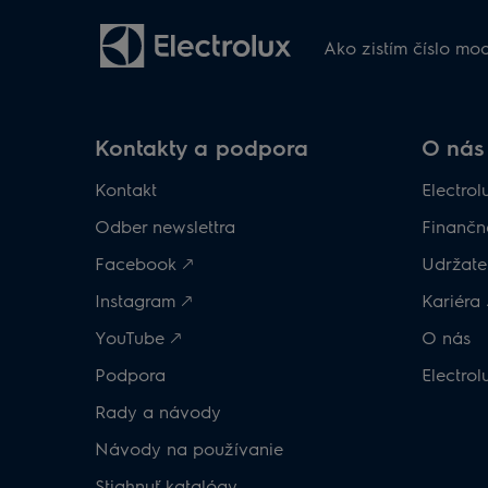
Ako zistím číslo mo
Kontakty a podpora
O nás
Kontakt
Electrol
Odber newslettra
Finančné
Facebook 🡕
Udržateľ
Instagram 🡕
Kariéra 
YouTube 🡕
O nás
Podpora
Electro
Rady a návody
Návody na používanie
Stiahnuť katalógy