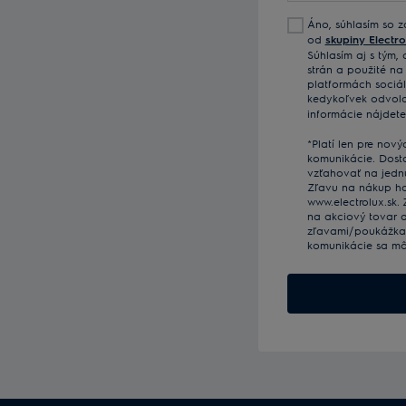
e-
Áno, súhlasím so z
mailovú
od
skupiny Electro
adresu
Súhlasím aj s tým,
strán a použité n
platformách sociál
kedykoľvek odvolať
informácie nájdet
*Platí len pre nov
komunikácie. Dost
vzťahovať na jedn
Zľavu na nákup ho
www.electrolux.sk.
na akciový tovar a
zľavami/poukážkam
komunikácie sa mô