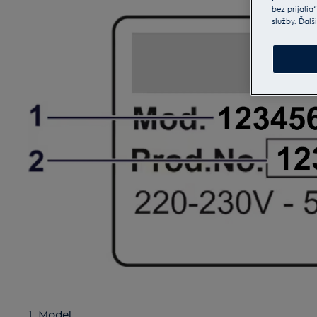
bez prijatia
služby. Ďalš
1. Model