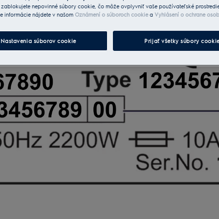
“ zablokujete nepovinné súbory cookie, čo môže ovplyvniť vaše používateľské prostredi
ie informácie nájdete v našom
Oznámení o súboroch cookie
a
Vyhlásení o ochrane oso
Nastavenia súborov cookie
Prijať všetky súbory cooki