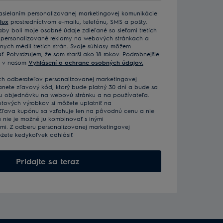
asielaním personalizovanej marketingovej komunikácie
lux
prostredníctvom e-mailu, telefónu, SMS a pošty.
 aby boli moje osobné údaje zdieľané so sieťami tretích
a personalizované reklamy na webových stránkach a
nych médií tretích strán. Svoje súhlasy môžem
. Potvrdzujem, že som starší ako 18 rokov. Podrobnejšie
e v našom
Vyhlásení o ochrane osobných údajov.
ých odberateľov personalizovanej marketingovej
anete zľavový kód, ktorý bude platný 30 dní a bude sa
u objednávku na webovú stránku a na používateľa.
tových výrobkov si môžete uplatniť na
 Zľava kupónu sa vzťahuje len na pôvodnú cenu a nie
 nie je možné ju kombinovať s inými
i. Z odberu personalizovanej marketingovej
žete kedykoľvek odhlásiť.
Pridajte sa teraz