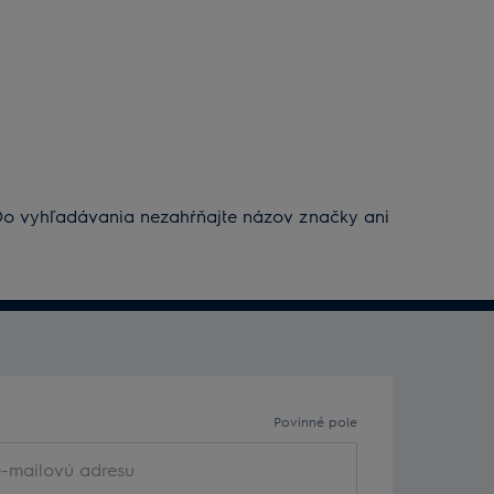
. Do vyhľadávania nezahŕňajte názov značky ani
Povinné pole