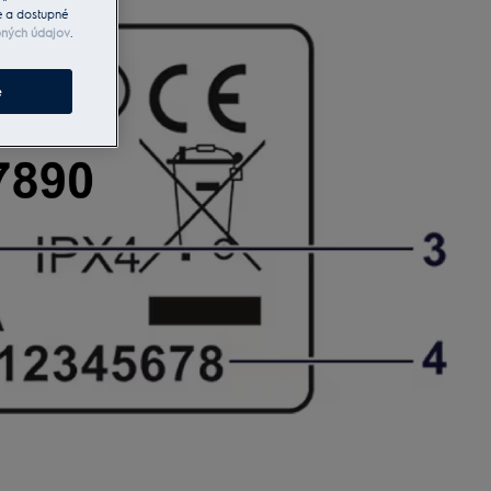
e a dostupné
bných údajov
.
e