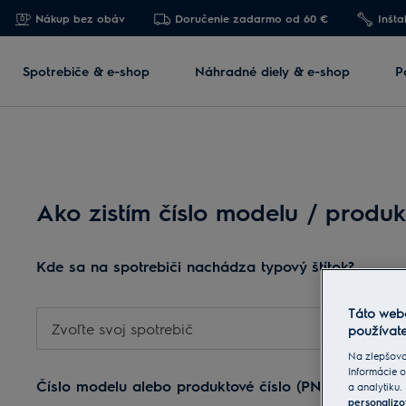
Nákup bez obáv
Doručenie zadarmo od 60 €
Inšta
Spotrebiče & e-shop
Náhradné diely & e-shop
P
Ako zistím číslo modelu / produk
Kde sa na spotrebiči nachádza typový štítok?
Táto web
Zvoľte svoj spotrebič
používate
Na zlepšova
Informácie o
Číslo modelu alebo produktové číslo (PNC) nájdete n
a analytiku.
personalizo