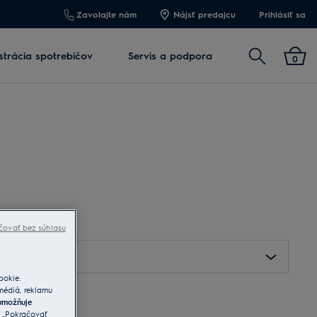
Zavolajte nám
Nájsť predajcu
Prihlásiť sa
Vyhľadať
strácia spotrebičov
Servis a podpora
0
čovať bez súhlasu
ookie.
 médiá, reklamu
umožňuje
a „Pokračovať